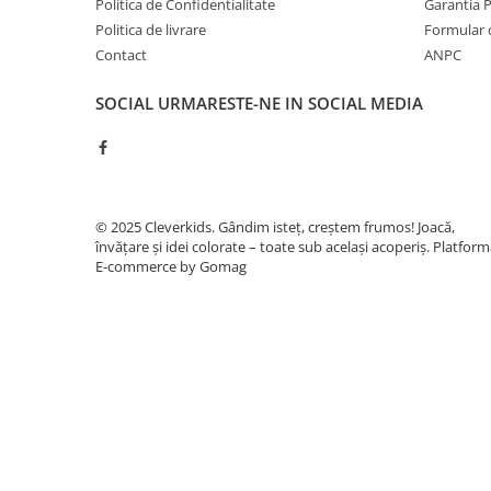
Politica de Confidentialitate
Garantia 
Demachiere si Curatare Ten
Politica de livrare
Formular 
Manichiura si Pedichiura
Contact
ANPC
Pensete
SOCIAL
URMARESTE-NE IN SOCIAL MEDIA
Produse igiena intima
© 2025 Cleverkids. Gândim isteț, creștem frumos! Joacă,
învățare și idei colorate – toate sub același acoperiș.
Platform
E-commerce by Gomag