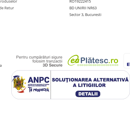
Produselor
RO19222415
de Retur
BD UNIRII NR63
Sector 3, Bucuresti
a