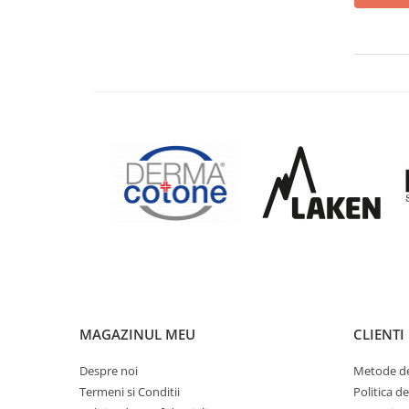
Gustări Bio pentru Copii
Biscuiti Bio pentru Copii
Oja pentru copii bio
Hidratare Adulti
Recipient tritan
Termosuri și recipiente
termoizolante
Alimentatie
Termosuri pentru alimente
Oja Barbie Snails
Accesorii par
Creta colorata pentru par
Oja Barbie Snails
MAGAZINUL MEU
CLIENTI
Stickere unghii
Despre noi
Metode de
Tatuaje fata copii
Termeni si Conditii
Politica d
Alimentatie adulti