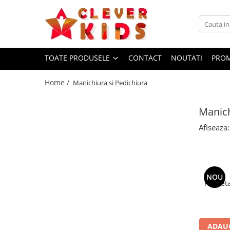
Toate Produsele
Copii
TOATE PRODUSELE
CONTACT
NOUTATI
PROM
Alimentatie
Home /
Manichiura si Pedichiura
Termosuri pentru alimente
Hidratare
Manich
Sticla Aluminiu
Recipient tritan
Afiseaza:
Termosuri și recipiente
termoizolante
Jucarii
NOU
Mama și copilul
Penseta
Ingrijire personala
Servetele umede
Servetele Umede Copii
ADAUG