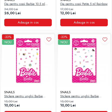
Oja pentru copii Barbie 10.5 ml
Oja pentru copii Petite 5 ml Rainbow
Hello World
34,00 Lei
17,00 Lei
26,00 Lei
12,00 Lei
Adauga in cos
Adauga in cos
-33%
-33%
NOU
NOU
SNAILS
SNAILS
Stickere pentru unghii Barbie
Stickere pentru unghii Barbie
Happy Vibes
Dream Team
15,00 Lei
15,00 Lei
10,00 Lei
10,00 Lei