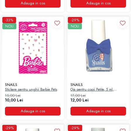
Adauga in cos
Adauga in cos
-33%
-29%
NOU
NOU
SNAILS
SNAILS
Stickere pentru unghii Barbie Pets
Oja pentru copii Petite, 5 ml,
Bedtime Stories, Snails
15,00 Lei
17,00 Lei
10,00 Lei
12,00 Lei
Adauga in cos
Adauga in cos
-29%
-29%