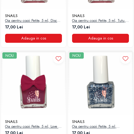
SNAILS
SNAILS
Oja pentru copii Petite, 5 ml, Disco
Oja pentru copii Petite, 5 ml, Tutu,
Girl, Snails
Snails
17,00 Lei
17,00 Lei
Adauga in cos
Adauga in cos
NOU
NOU
SNAILS
SNAILS
Oja pentru copii Petite, 5 ml, Love is,
Oja pentru copii Petite, 5 ml,
Snails
Confetti, Snails
17,00 Lei
17,00 Lei