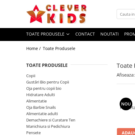
Toate Produsele
Copii
TOATE PRODUSELE
CONTACT
NOUTATI
PROM
Alimentatie
Home /
Toate Produsele
Termosuri pentru alimente
Hidratare
Toate 
TOATE PRODUSELE
Sticla Aluminiu
Recipient tritan
Afiseaza:
Copii
Gustări Bio pentru Copii
Termosuri și recipiente
termoizolante
Oja pentru copii bio
Hidratare Adulti
Jucarii
Alimentatie
NOU
Mama și copilul
Oja Barbie Snails
Penseta
Alimentatie adulti
Ingrijire personala
Demachiere si Curatare Ten
Servetele umede
Manichiura si Pedichiura
Servetele Umede Copii
Pensete
ADAUG