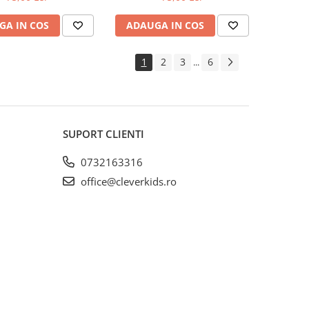
GA IN COS
ADAUGA IN COS
1
2
3
6
...
SUPORT CLIENTI
0732163316
office@cleverkids.ro