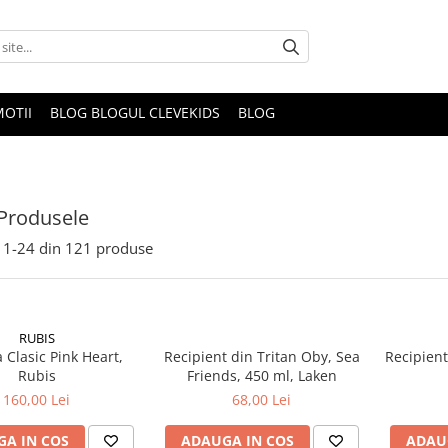
OTII
BLOG BLOGUL CLEVEKIDS
BLOG
Produsele
1-
24
din
121
produse
RUBIS
 Clasic Pink Heart,
Recipient din Tritan Oby, Sea
Recipient
Rubis
Friends, 450 ml, Laken
160,00 Lei
68,00 Lei
A IN COS
ADAUGA IN COS
ADAU