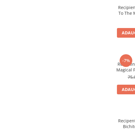
Demachiere si Curatare Ten
Recipien
To The 
Manichiura si Pedichiura
Pensete
Produse igiena intima
ADAUG
-7%
Recipien
Magical F
75,
ADAUG
Recipent
Bichit