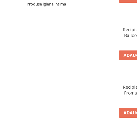
Produse igiena intima
Gustări Bio pentru Copii
Biscuiti Bio pentru Copii
Oja pentru copii bio
Recipi
Hidratare Adulti
Balloo
Recipient tritan
Termosuri și recipiente
termoizolante
ADAUG
Alimentatie
Termosuri pentru alimente
Oja Barbie Snails
Recipi
Accesorii par
Froma
Creta colorata pentru par
Oja Barbie Snails
ADAUG
Stickere unghii
Tatuaje fata copii
Alimentatie adulti