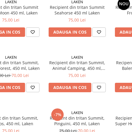
LAKEN
LAKEN
NOU
t din tritan Summit
Recipient din tritan Summit
Recipien
Moon 450 ml, Laken
Seahorse 450 ml Laken
Fr
75,00 Lei
75,00 Lei
A IN COS
ADAUGA IN COS
ADAU
LAKEN
LAKEN
t din tritan Summit,
Recipient din tritan Summit,
Recipen
orest, 450 ml, Laken
Animal Camping, 450 ml,
Bale
Laken
00 Lei
70,00 Lei
75,00 Lei
A IN COS
ADAUGA IN COS
ADAU
LAKEN
-7%
 din tritan Summit,
Recipent din tritan Summit,
Recipien
os, 450 ml, Laken
Pinguini, 450 ml, Laken
Super He
75,00 Lei
75,00 Lei
70,00 Lei