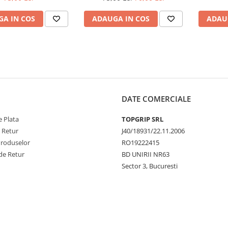
A IN COS
ADAUGA IN COS
ADAU
DATE COMERCIALE
 Plata
TOPGRIP SRL
e Retur
J40/18931/22.11.2006
Produselor
RO19222415
de Retur
BD UNIRII NR63
Sector 3, Bucuresti