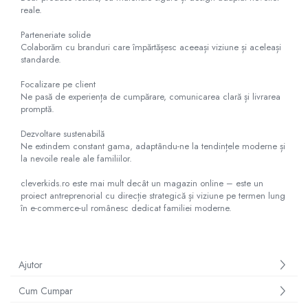
reale.
Parteneriate solide
Colaborăm cu branduri care împărtășesc aceeași viziune și aceleași
standarde.
Focalizare pe client
Ne pasă de experiența de cumpărare, comunicarea clară și livrarea
promptă.
Dezvoltare sustenabilă
Ne extindem constant gama, adaptându-ne la tendințele moderne și
la nevoile reale ale familiilor.
cleverkids.ro este mai mult decât un magazin online – este un
proiect antreprenorial cu direcție strategică și viziune pe termen lung
în e-commerce-ul românesc dedicat familiei moderne.
Ajutor
Cum Cumpar