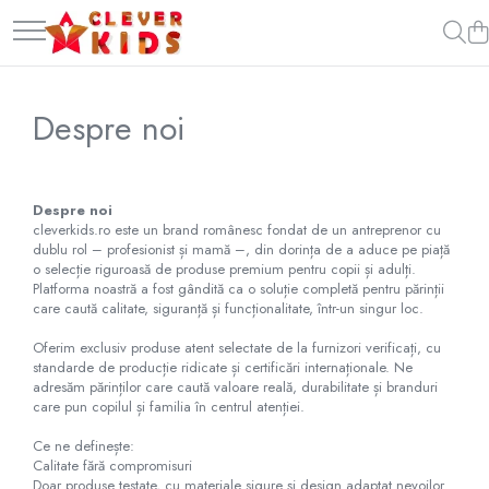
Copii
Gustări Bio pentru Copii
Hidratare Adulti
Alimentatie
Oja Barbie Snails
Alimentatie
Biscuiti Bio pentru Copii
Recipient tritan
Termosuri pentru alimente
Accesorii par
Despre noi
Termosuri pentru alimente
Termosuri și recipiente
Creta colorata pentru par
termoizolante
Hidratare
Oja Barbie Snails
Sticla Aluminiu
Stickere unghii
Despre noi
cleverkids.ro este un brand românesc fondat de un antreprenor cu
Recipient tritan
Tatuaje fata copii
dublu rol – profesionist și mamă –, din dorința de a aduce pe piață
Termosuri și recipiente termoizolante
o selecție riguroasă de produse premium pentru copii și adulți.
Jucarii
Platforma noastră a fost gândită ca o soluție completă pentru părinții
care caută calitate, siguranță și funcționalitate, într-un singur loc.
Mama și copilul
Oferim exclusiv produse atent selectate de la furnizori verificați, cu
Ingrijire personala
standarde de producție ridicate și certificări internaționale. Ne
Servetele umede
adresăm părinților care caută valoare reală, durabilitate și branduri
care pun copilul și familia în centrul atenției.
Servetele Umede Copii
Ce ne definește:
Calitate fără compromisuri
Doar produse testate, cu materiale sigure și design adaptat nevoilor