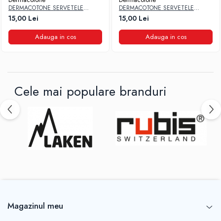
DERMACOTONE SERVETELE
DERMACOTONE SERVETELE
UMEDE CU ALOE VERA 72 BUC
UMEDE CU TALC 72 PCS
15,00 Lei
15,00 Lei
Adauga in cos
Adauga in cos
Cele mai populare branduri
Magazinul meu