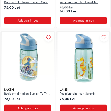
Recipient din tritan Summit, Gaia,
Recipient din tritan Eguzkitan
450 ml, Laken
Summit 0.45l Laken
75,00 Lei
75,00 Lei
60,00 Lei
Adauga in cos
Adauga in cos
LAKEN
LAKEN
Recipient din tritan Summit To The
Recipient din tritan Summit
Moon 450 ml, Laken
Seahorse 450 ml Laken
75,00 Lei
75,00 Lei
Adauga in cos
Adauga in cos