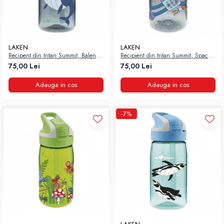
LAKEN
LAKEN
Recipent din tritan Summit, Balena,
Recipient din tritan Summit, Space
450 ml, Laken
Robot, 450 ml, Laken
75,00 Lei
75,00 Lei
Adauga in cos
Adauga in cos
-7%