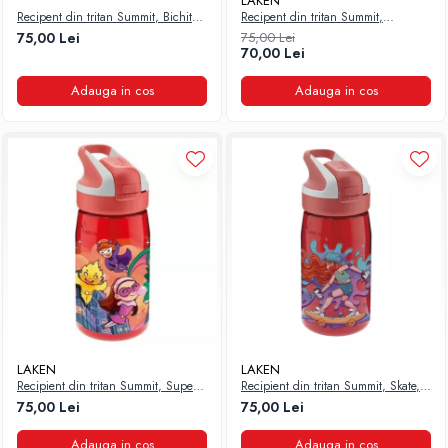
LAKEN
Recipent din tritan Summit, Bichitos,
Recipent din tritan Summit,
450 ml, Laken
Pinguini, 450 ml, Laken
75,00 Lei
75,00 Lei
70,00 Lei
Adauga in cos
Adauga in cos
LAKEN
LAKEN
Recipient din tritan Summit, Super
Recipient din tritan Summit, Skate,
Heroes, 450 ml, Laken
450 ml, Laken
75,00 Lei
75,00 Lei
Adauga in cos
Adauga in cos