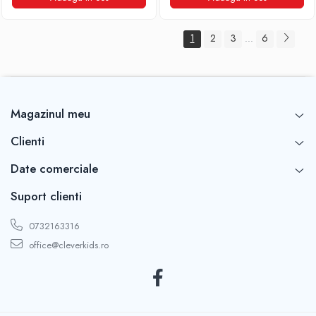
1
2
3
6
...
Magazinul meu
Clienti
Date comerciale
Suport clienti
0732163316
office@cleverkids.ro