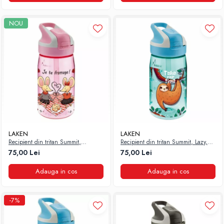
NOU
LAKEN
LAKEN
Recipient din tritan Summit,
Recipient din tritan Summit, Lazy,
Fromage, 450 ml
450 ml
75,00 Lei
75,00 Lei
Adauga in cos
Adauga in cos
-7%