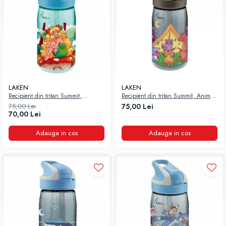
LAKEN
LAKEN
Recipient din tritan Summit,
Recipient din tritan Summit, Animal
Magical Forest, 450 ml, Laken
Camping, 450 ml, Laken
75,00 Lei
75,00 Lei
70,00 Lei
Adauga in cos
Adauga in cos