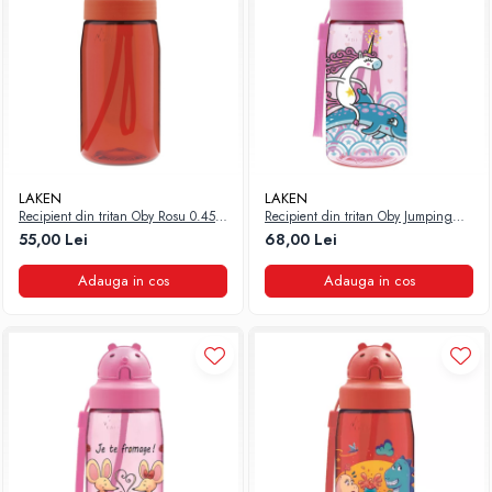
LAKEN
LAKEN
Recipient din tritan Oby Rosu 0.45l
Recipient din tritan Oby Jumping
Laken
0.45l Laken
55,00 Lei
68,00 Lei
Adauga in cos
Adauga in cos