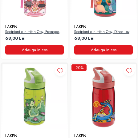
LAKEN
LAKEN
Recipient din tritan Oby, Fromage,
Recipient din tritan Oby, Dinos Love,
450 ml, Laken
450 ml, Laken
68,00 Lei
68,00 Lei
Adauga in cos
Adauga in cos
-20%
LAKEN
LAKEN