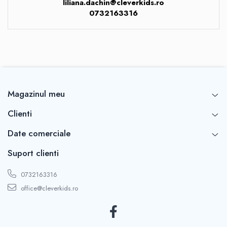
liliana.dachin@cleverkids.ro
0732163316
Magazinul meu
Clienti
Date comerciale
Suport clienti
0732163316
office@cleverkids.ro