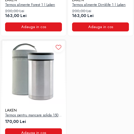
Termos alimente Forest 1 l Laken
Termos alimente Dirnklife 1 l Laken
200,00 Lei
200,00 Lei
163,00 Lei
163,00 Lei
Adauga in cos
Adauga in cos
LAKEN
Termos pentru mancare solida 1500
ml, Laken
170,00 Lei
Adauga in cos