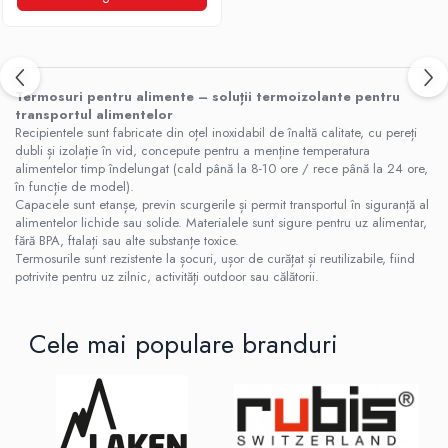
Termosuri pentru alimente – soluții termoizolante pentru
transportul alimentelor
Recipientele sunt fabricate din oțel inoxidabil de înaltă calitate, cu pereți
dubli și izolație în vid, concepute pentru a menține temperatura
alimentelor timp îndelungat (cald până la 8-10 ore / rece până la 24 ore,
în funcție de model).
Capacele sunt etanșe, previn scurgerile și permit transportul în siguranță al
alimentelor lichide sau solide. Materialele sunt sigure pentru uz alimentar,
fără BPA, ftalați sau alte substanțe toxice.
Termosurile sunt rezistente la șocuri, ușor de curățat și reutilizabile, fiind
potrivite pentru uz zilnic, activități outdoor sau călătorii.
Cele mai populare branduri