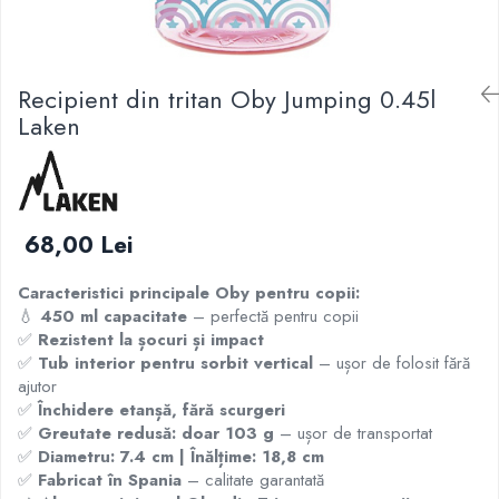
Recipient din tritan Oby Jumping 0.45l
Laken
68,00 Lei
Caracteristici principale Oby pentru copii:
💧
450 ml capacitate
– perfectă pentru copii
✅
Rezistent la șocuri și impact
✅
Tub interior pentru sorbit vertical
– ușor de folosit fără
ajutor
✅
Închidere etanșă, fără scurgeri
✅
Greutate redusă: doar 103 g
– ușor de transportat
✅
Diametru: 7.4 cm | Înălțime: 18,8 cm
✅
Fabricat în Spania
– calitate garantată