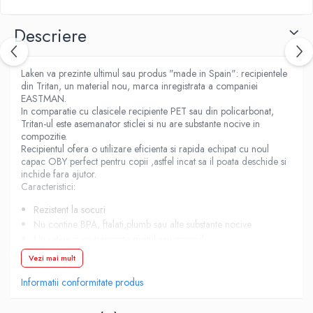
Descriere
Laken va prezinte ultimul sau produs "made in Spain": recipientele
din Tritan, un material nou, marca inregistrata a companiei
EASTMAN.
In comparatie cu clasicele recipiente PET sau din policarbonat,
Tritan-ul este asemanator sticlei si nu are substante nocive in
compozitie.
Recipientul ofera o utilizare eficienta si rapida echipat cu noul
capac OBY perfect pentru copii ,astfel incat sa il poata deschide si
inchide fara ajutor.
Caracteristici:
Rezistent la socuri
Nu contine BPA, ftalati,plumb sau alte substante nocive
Nu retine si nu transmite gustul sau mirosul
Inchidere etansa
Vezi mai mult
Tub interior pentru sorbit in pozitie verticala
Informatii conformitate produs
Potrivit si pentru bauturi citrice
Reutilizabil si reciclabil
Diametru 6.5 cm