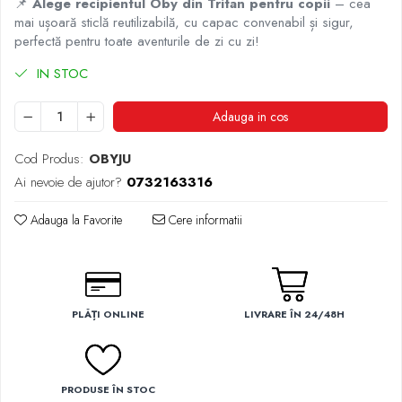
📌
Alege recipientul Oby din Tritan pentru copii
– cea
mai ușoară sticlă reutilizabilă, cu capac convenabil și sigur,
perfectă pentru toate aventurile de zi cu zi!
IN STOC
Adauga in cos
Cod Produs:
OBYJU
Ai nevoie de ajutor?
0732163316
Adauga la Favorite
Cere informatii
PLĂȚI ONLINE
LIVRARE ÎN 24/48H
PRODUSE ÎN STOC