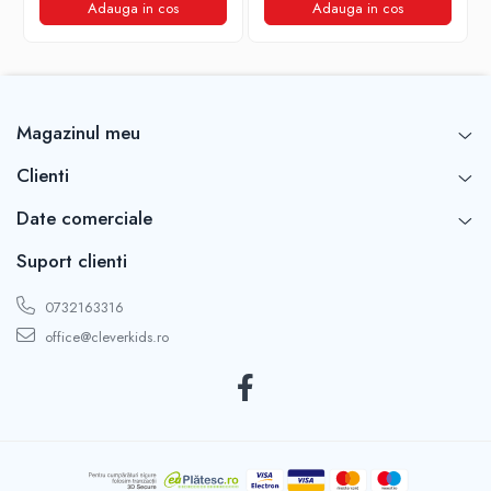
Adauga in cos
Adauga in cos
Health Canada
S. Food and Drug Administration
European Food Safety Authority and European Commission
China’s Ministry of Health
Japan Hygienic Olefin and Styrene Plastics Association
Magazinul meu
Clienti
Date comerciale
Suport clienti
0732163316
office@cleverkids.ro