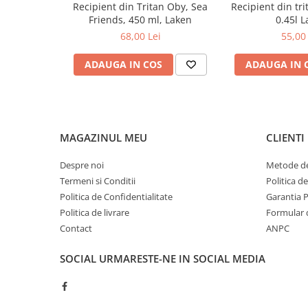
Recipient din Tritan Oby, Sea
Recipient din tr
Greutate 351 gr
Friends, 450 ml, Laken
0.45l 
Produs in Spania
68,00 Lei
55,00 
Instructiuni de utilizare
ADAUGA IN COS
ADAUGA IN 
NU
NU
NU
Poate fi
spalati
incalziti la
congelati
folosit
in
cuptorul
inclusiv
masina
cu
pentru
MAGAZINUL MEU
CLIENTI
de
microunde
bauturi din
spalat
citrice
Despre noi
Metode de
vase
Termeni si Conditii
Politica d
Politica de Confidentialitate
Garantia 
Politica de livrare
Formular 
Contact
ANPC
Spalati manual inainte si dupa utilizare. Folositi deterg
impreuna cu bicarbonat si lasati sa se usuce bine, pozi
deschiderea in jos. Capacul se spala si usuca in acelasi
SOCIAL
URMARESTE-NE IN SOCIAL MEDIA