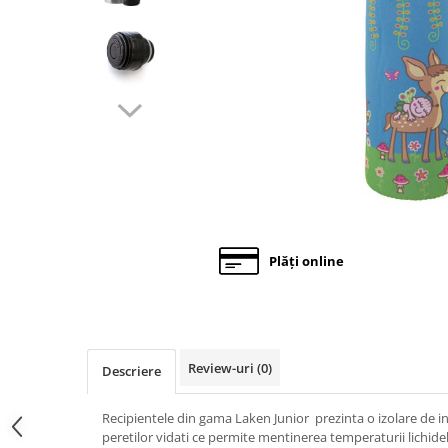
Gustări Bio pentru Copii
Biscuiti Bio pentru Copii
Oja pentru copii bio
Hidratare Adulti
Recipient tritan
Termosuri și recipiente
termoizolante
Alimentatie
Termosuri pentru alimente
Plăți online
Oja Barbie Snails
Accesorii par
Creta colorata pentru par
Oja Barbie Snails
Review-uri
(0)
Descriere
Stickere unghii
Tatuaje fata copii
Recipientele din gama Laken Junior prezinta o izolare de i
peretilor vidati ce permite mentinerea temperaturii lichidel
Alimentatie adulti