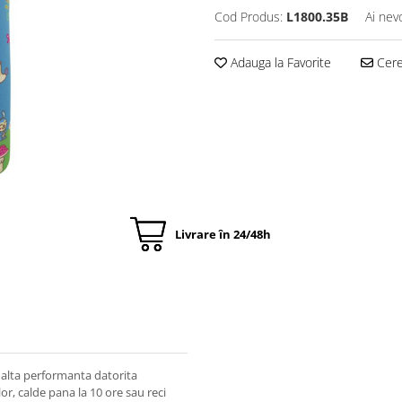
Cod Produs:
L1800.35B
Ai nev
Adauga la Favorite
Cere 
Livrare în 24/48h
nalta performanta datorita
or, calde pana la 10 ore sau reci