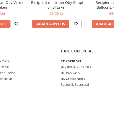
itan Oby Verde
Recipient din tritan Oby Chupi
Recipient 
Laken
0.45l Laken
Balloons, 
Lei
68,00 Lei
68
COS
ADAUGA IN COS
ADAUGA I
.
Fiti precauti cand turnati
sau beti direct din
termos.Lichidele rama
fierbinti timp indelungat!
DATE COMERCIALE
 Plata
TOPGRIP SRL
e Retur
J40/18931/22.11.2006
Produselor
RO19222415
de Retur
BD UNIRII NR63
Sector 3, Bucuresti
ent de vase sau otet diluat
tionand recipientul cu
 mod.