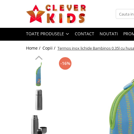
Toate Produsele
Copii
TOATE PRODUSELE
CONTACT
NOUTATI
PROM
Alimentatie
Home /
Copii /
Termos inox lichide Bambinos 0.35l cu hu
Termosuri pentru alimente
Hidratare
-16%
Sticla Aluminiu
Recipient tritan
Termosuri și recipiente
termoizolante
Jucarii
Mama și copilul
Ingrijire personala
Servetele umede
Servetele Umede Copii