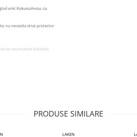
signul unic Kukuxumusu, cu
te, nu necesita strat protector
ore (se recomanda folosirea
elor
smite in exterior
izare eficienta
ului,valva care poate bloca
na.
nocive
PRODUSE SIMILARE
EN
LAKEN
L