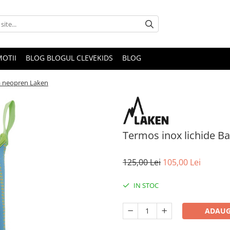
OTII
BLOG BLOGUL CLEVEKIDS
BLOG
sa neopren Laken
Termos inox lichide B
125,00 Lei
105,00 Lei
IN STOC
ADAUG