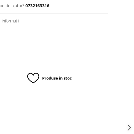
oie de ajutor?
0732163316
informatii
Produse în stoc