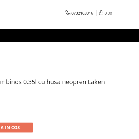
0732163316
0,00
ambinos 0.35l cu husa neopren Laken
A IN COS