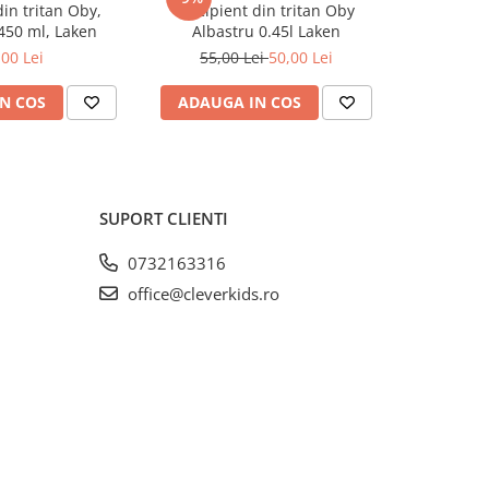
din tritan Oby,
Recipient din tritan Oby
Recipient 
450 ml, Laken
Albastru 0.45l Laken
0
,00 Lei
55,00 Lei
50,00 Lei
N COS
ADAUGA IN COS
ADAUG
SUPORT CLIENTI
0732163316
office@cleverkids.ro