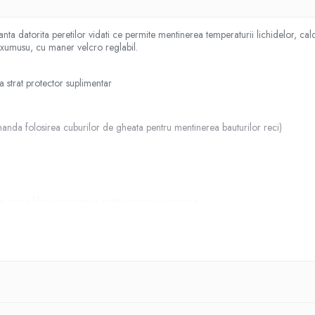
ta datorita peretilor vidati ce permite mentinerea temperaturii lichidelor, ca
uxumusu, cu maner velcro reglabil.
a strat protector suplimentar
anda folosirea cuburilor de gheata pentru mentinerea bauturilor reci)
are poate bloca scurgerea printr-o singura apasare