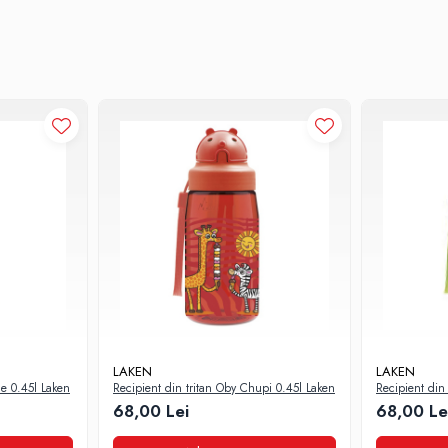
t inclusiv pentru bauturi din citrice
Fiti precauti cand turnati sau beti direct 
iluat impreuna cu bicarbonat si lasati sa se usuce bine, pozitionand recipientul 
LAKEN
LAKEN
de 0.45l Laken
Recipient din tritan Oby Chupi 0.45l Laken
Recipient din 
Laken
68,00 Lei
68,00 Le