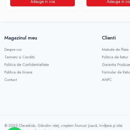
Adauga in cos
Adauga in co
Magazinul meu
Clienti
Despre noi
Metode de Plata
Termeni si Conditii
Politica de Retur
Politica de Confidentialitate
Garantia Produse
Politica de livrare
Formular de Retu
Contact
ANPC
© 2025 Cleverkids. Gândim isteț, creștem frumos! Joacă, învățare și idei