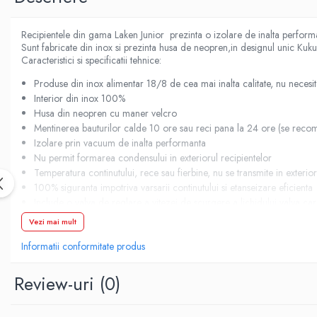
Demachiere si Curatare Ten
Manichiura si Pedichiura
Recipientele din gama Laken Junior prezinta o izolare de inalta performan
Pensete
Sunt fabricate din inox si prezinta husa de neopren,in designul unic Kuk
Produse igiena intima
Caracteristici si specificatii tehnice:
Produse din inox alimentar 18/8 de cea mai inalta calitate, nu necesit
Interior din inox 100%
Husa din neopren cu maner velcro
Mentinerea bauturilor calde 10 ore sau reci pana la 24 ore (se recom
Izolare prin vacuum de inalta performanta
Nu permit formarea condensului in exteriorul recipientelor
Temperatura continutului, rece sau fierbine, nu se transmite in exterior
100% siguranta impotriva varsarii continutului si etanseizare eficienta
Include o valva de reglare a vitezei de scurgere a lichidului,valva c
Sistem usor de folosit. Se manevreaza cu o singura mana.
Vezi mai mult
Nu contin Bisfenol A, ftalati, plumb sau alte substante nocive
Informatii conformitate produs
Nu retin si nici nu transmit gustul sau mirosul
Reutilizabile si reciclabile
Capac larg termoizolant
Review-uri
(0)
Capacitate: 0.35l
Diametru 7 cm