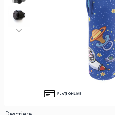
Biscuiti Bio pentru Copii
Oja pentru copii bio
Hidratare Adulti
Recipient tritan
Termosuri și recipiente
termoizolante
Alimentatie
Termosuri pentru alimente
Oja Barbie Snails
Accesorii par
Creta colorata pentru par
Oja Barbie Snails
Stickere unghii
PLĂȚI ONLINE
Tatuaje fata copii
Alimentatie adulti
Descriere