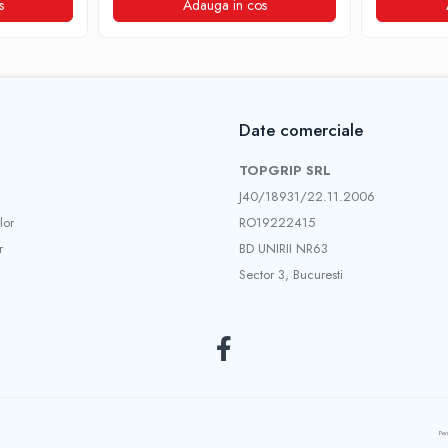
s
Adauga in cos
Date comerciale
TOPGRIP SRL
J40/18931/22.11.2006
lor
RO19222415
r
BD UNIRII NR63
Sector 3, Bucuresti