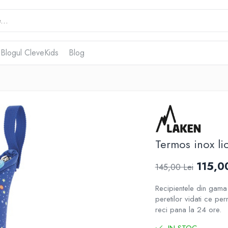
 Blogul CleveKids
Blog
Termos inox li
115,0
145,00 Lei
Recipientele din gama 
peretilor vidati ce pe
reci pana la 24 ore.
IN STOC