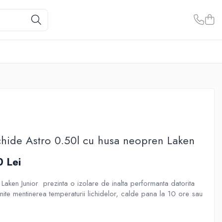
chide Astro 0.50l cu husa neopren Laken
0 Lei
Laken Junior prezinta o izolare de inalta performanta datorita
rmite mentinerea temperaturii lichidelor, calde pana la 10 ore sau