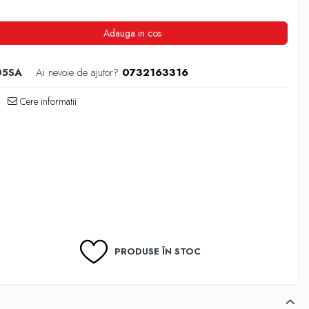
Adauga in cos
05SA
Ai nevoie de ajutor?
0732163316
Cere informatii
PRODUSE ÎN STOC