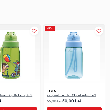
-9%
.
Spalati
din termos.Lichidele rama fierbinti timp indelungat!
cu deschiderea in jos. Capacul se spala si usuca in acelasi mod.
LAKEN
tritan Oby, Balloons, 450 ml,
Recipient din tritan Oby Albastru 0.45l
Laken
i
50,00 Lei
55,00 Lei