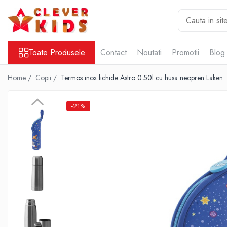
Toate Produsele
Toate Produsele
Contact
Noutati
Promotii
Blog
Copii
Alimentatie
Home /
Copii /
Termos inox lichide Astro 0.50l cu husa neopren Laken
Termosuri pentru alimente
Hidratare
-21%
Sticla Aluminiu
Recipient tritan
Termosuri și recipiente termoizolante
Jucarii
Mama și copilul
Ingrijire personala
Servetele umede
Servetele Umede Copii
Gustări Bio pentru Copii