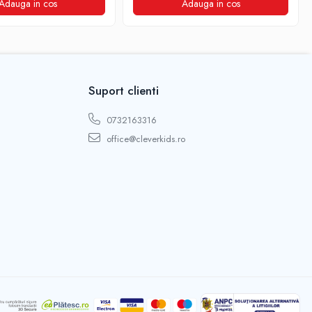
Adauga in cos
Adauga in cos
Suport clienti
0732163316
office@cleverkids.ro