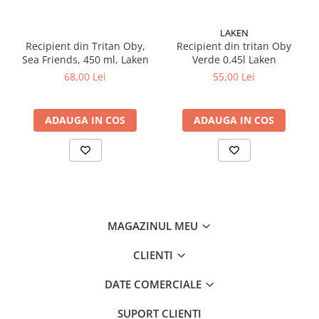
Ușor de curățat,
reutilizabil și reciclabil
.
Gură largă
: diametru 54 mm.
LAKEN
Capacitate
: 0.75L
Recipient din Tritan Oby,
Recipient din tritan Oby
Înălțime
: 290 mm
Sea Friends, 450 ml, Laken
Verde 0.45l Laken
68,00 Lei
55,00 Lei
📌
Termosul JANNU – Hidratează-te rapid și comod, oriunde
ai fi!
Perfect pentru drumeții, sport, plimbări sau zile active alături de
ADAUGA IN COS
ADAUGA IN COS
cei dragi.
MAGAZINUL MEU
CLIENTI
DATE COMERCIALE
SUPORT CLIENTI