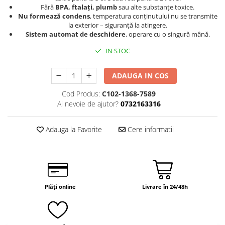
Fără
BPA, ftalați, plumb
sau alte substanțe toxice.
Nu formează condens
, temperatura conținutului nu se transmite
la exterior – siguranță la atingere.
Sistem automat de deschidere
, operare cu o singură mână.
IN STOC
ADAUGA IN COS
Cod Produs:
C102-1368-7589
Ai nevoie de ajutor?
0732163316
Adauga la Favorite
Cere informatii
Plăți online
Livrare în 24/48h