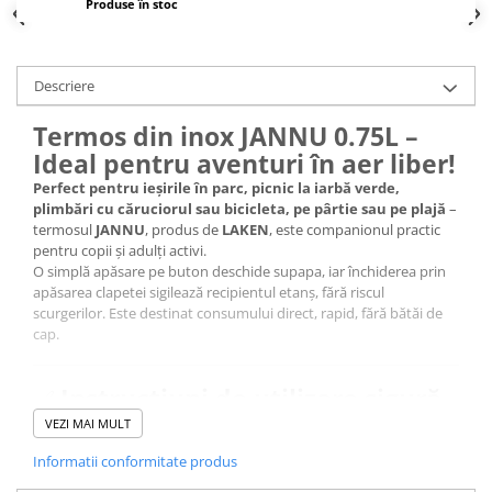
Produse în stoc
Descriere
Termos din inox JANNU 0.75L –
Ideal pentru aventuri în aer liber!
Perfect pentru ieșirile în parc, picnic la iarbă verde,
plimbări cu căruciorul sau bicicleta, pe pârtie sau pe plajă
–
termosul
JANNU
, produs de
LAKEN
, este companionul practic
pentru copii și adulți activi.
O simplă apăsare pe buton deschide supapa, iar închiderea prin
apăsarea clapetei sigilează recipientul etanș, fără riscul
scurgerilor. Este destinat consumului direct, rapid, fără bătăi de
cap.
✅
Instrucțiuni de utilizare sigură
Nu turnați lichide fierbinți (peste 50°C) direct în termos.
VEZI MAI MULT
Presiunea acumulată poate împroșca conținutul prin tubul de
Informatii conformitate produs
sorbit la deschidere.
Dacă doriți totuși să folosiți băuturi fierbinți sau acidulate,