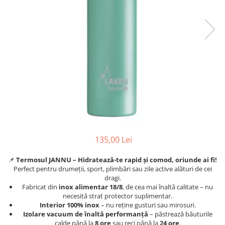
135,00 Lei
📌
Termosul JANNU – Hidratează-te rapid și comod, oriunde ai fi!
Perfect pentru drumeții, sport, plimbări sau zile active alături de cei
dragi.
Fabricat din
inox alimentar 18/8
, de cea mai înaltă calitate – nu
necesită strat protector suplimentar.
Interior 100% inox
– nu reține gusturi sau mirosuri.
Izolare vacuum de înaltă performanță
– păstrează băuturile
calde până la
8 ore
sau reci până la
24 ore
.