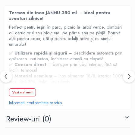
Termos din inox JANNU 350 ml – Ideal pentru
aventuri zilnice!
Perfect pentru ieșiri în parc, picnic la iarbă verde, plimbări
cu căruciorul sau bicicleta, pe pârtie sau pe plajă. Potrivit
atât pentru copii, cât și pentru adulți activi și cu simțul
umorului!
✅
Utilizare rapidă și sigură
– deschidere automată prin
apăsarea unui buton, închidere etanșă cu clapetă.
✅
Consum direct
– bei ușor prin tubul interior, fără să
înclini termosul.
✅
Material premium
– inox alimentar 18/8, interior 100%
inox, fără BPA, ftalați sau plumb.
✅
Performanță termică excelentă
– băuturi calde până
la 8 ore, reci până la 24 ore.
Vezi mai mult
✅
Izolare vacuum
– nu formează condens, temperatura
Informatii conformitate produs
conținutului nu se transmite la exterior.
✅
Sistem sigur
– tetina acoperită cu strat protector, înveliș
exterior antialunecare.
Review-uri
(0)
✅
Gură largă de 54 mm
– ușor de umplut și curățat.
✅
Capacitate 0.35L
| Înălțime: 177 mm