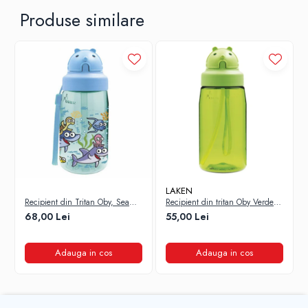
Produse similare
LAKEN
Recipient din Tritan Oby, Sea
Recipient din tritan Oby Verde
Friends, 450 ml, Laken
0.45l Laken
68,00 Lei
55,00 Lei
Adauga in cos
Adauga in cos