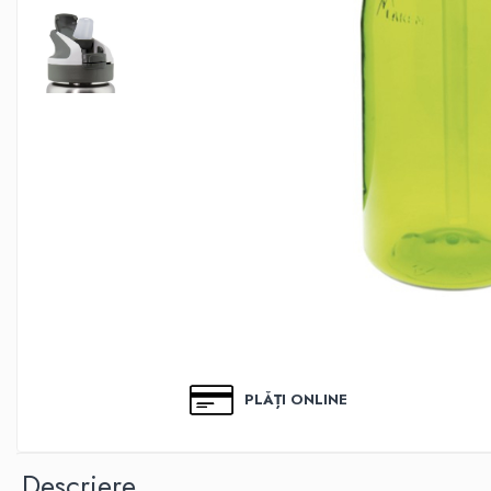
Biscuiti Bio pentru Copii
Oja pentru copii bio
Hidratare Adulti
Recipient tritan
Termosuri și recipiente
termoizolante
Alimentatie
Termosuri pentru alimente
Oja Barbie Snails
Accesorii par
Creta colorata pentru par
Oja Barbie Snails
Stickere unghii
PLĂȚI ONLINE
Tatuaje fata copii
Alimentatie adulti
Descriere