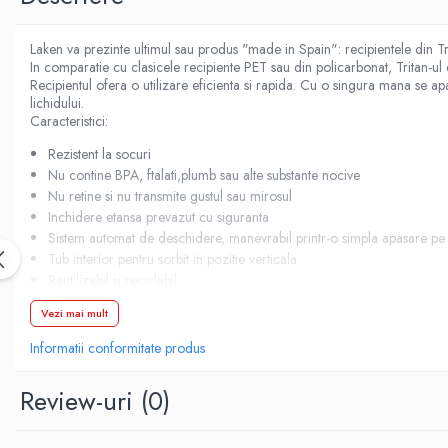
Demachiere si Curatare Ten
Manichiura si Pedichiura
Laken va prezinte ultimul sau produs "made in Spain": recipientele din 
Pensete
In comparatie cu clasicele recipiente PET sau din policarbonat, Tritan-ul 
Produse igiena intima
Recipientul ofera o utilizare eficienta si rapida. Cu o singura mana se ap
lichidului.
Caracteristici:
Rezistent la socuri
Nu contine BPA, ftalati,plumb sau alte substante nocive
Nu retine si nu transmite gustul sau mirosul
Inchidere etansa prevazut cu siguranta
Sistem automat de deschidere, manevrabil printr-o simpla apasare pe 
Tub interior pentru sorbit in pozitie verticala
Reutilizabil si reciclabil
Diametru 7.3 cm
Vezi mai mult
inaltime 17.7 cm
greutate 149 gr
Informatii conformitate produs
Fabricat in Spania
Review-uri
(0)
Nu este indicat folosirea bauturilor acidulate
Ce este Tritanul?
Eastman Tritan™ copolyester este un material plastic, marca brevetata a 