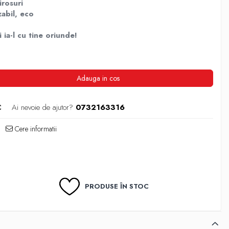
irosuri
zabil, eco
ia-l cu tine oriunde!
Adauga in cos
C
Ai nevoie de ajutor?
0732163316
Cere informatii
PRODUSE ÎN STOC