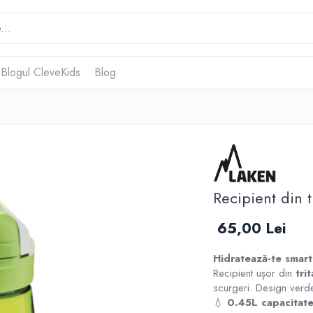
 Blogul CleveKids
Blog
Recipient din 
65,00 Lei
Hidratează-te smar
Recipient ușor din
tri
scurgeri. Design verde
💧
0.45L capacitat