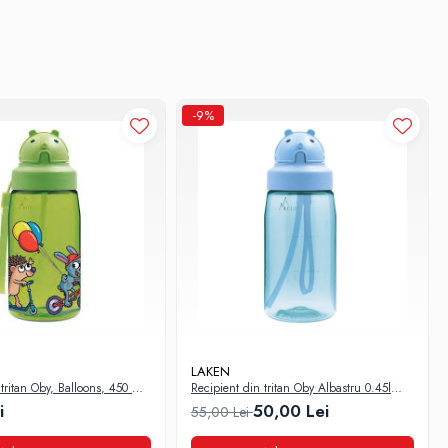
-9%
LAKEN
tritan Oby, Balloons, 450 ml,
Recipient din tritan Oby Albastru 0.45l
Laken
i
50,00 Lei
55,00 Lei