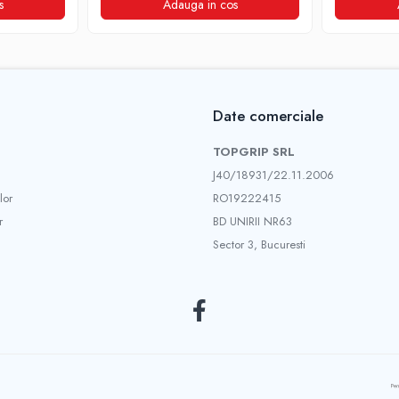
s
Adauga in cos
Date comerciale
TOPGRIP SRL
J40/18931/22.11.2006
lor
RO19222415
r
BD UNIRII NR63
Sector 3, Bucuresti