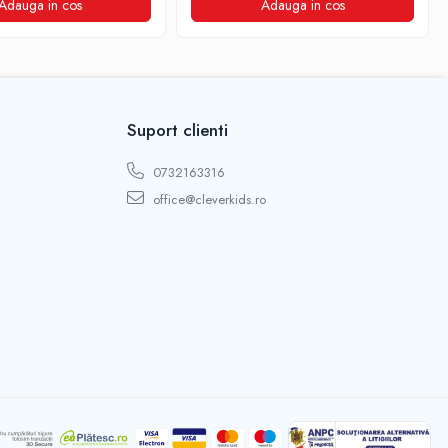
Adauga in cos
Adauga in cos
Suport clienti
0732163316
office@cleverkids.ro