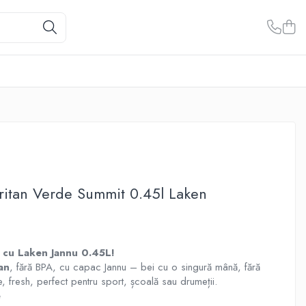
tritan Verde Summit 0.45l Laken
t cu Laken Jannu 0.45L!
tan
, fără BPA, cu capac Jannu – bei cu o singură mână, fără
, fresh, perfect pentru sport, școală sau drumeții.
e