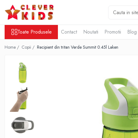
Toate Produsele
Toate Produsele
Contact
Noutati
Promotii
Blog
Copii
Alimentatie
Home /
Copii /
Recipient din tritan Verde Summit 0.45l Laken
Termosuri pentru alimente
Hidratare
Sticla Aluminiu
Recipient tritan
Termosuri și recipiente termoizolante
Jucarii
Mama și copilul
Ingrijire personala
Servetele umede
Servetele Umede Copii
Gustări Bio pentru Copii