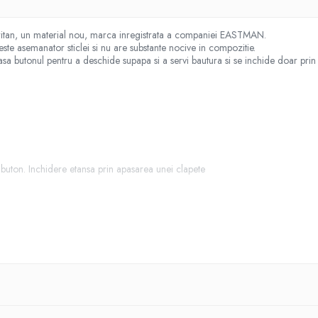
Tritan, un material nou, marca inregistrata a companiei EASTMAN.
este asemanator sticlei si nu are substante nocive in compozitie.
asa butonul pentru a deschide supapa si a servi bautura si se inchide doar prin s
buton. Inchidere etansa prin apasarea unei clapete
firmei Eastman, avand urmatoarele proprietati: