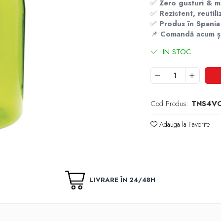
✅
Zero gusturi & m
✅
Rezistent, reutili
✅
Produs în Spania
📌
Comandă acum și 
IN STOC
Cod Produs:
TNS4V
Adauga la Favorite
LIVRARE ÎN 24/48H