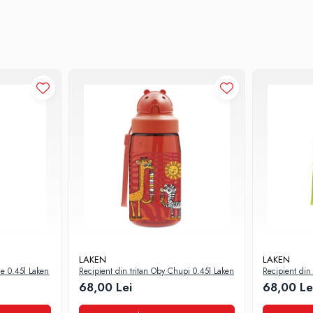
S
lor accidentale si nu produc cioburi precum sticla
ungata
nici un fel procesele estrogene (EA) sau androgene (ED)
contact cu alimente) de catre urmatoarele agentii nationale:
LAKEN
LAKEN
de 0.45l Laken
Recipient din tritan Oby Chupi 0.45l Laken
Recipient din 
Laken
68,00 Lei
68,00 Le