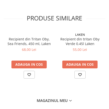
✅
Rezistent la șocuri și impact
✅
Tub interior pentru sorbit vertical
– ușor de folosit fără
ajutor
PRODUSE SIMILARE
✅
Închidere etanșă, fără scurgeri
✅
Greutate redusă: doar 103 g
– ușor de transportat
✅
Diametru: 7.4 cm | Înălțime: 18,8 cm
✅
Fabricat în Spania
– calitate garantată
LAKEN
📌
Alege recipientul Oby din Tritan pentru copii
– cea mai
Recipient din Tritan Oby,
Recipient din tritan Oby
ușoară sticlă reutilizabilă, cu capac convenabil și sigur, perfectă
Sea Friends, 450 ml, Laken
Verde 0.45l Laken
pentru toate aventurile de zi cu zi!
68,00 Lei
55,00 Lei
ADAUGA IN COS
ADAUGA IN COS
MAGAZINUL MEU