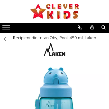
Toate Produsele
Copii
Alimentatie
Recipient din tritan Oby, Pool, 450 ml, Laken
Termosuri pentru alimente
Hidratare
Sticla Aluminiu
Recipient tritan
Termosuri și recipiente
termoizolante
Jucarii
Mama și copilul
Ingrijire personala
Servetele umede
Servetele Umede Copii