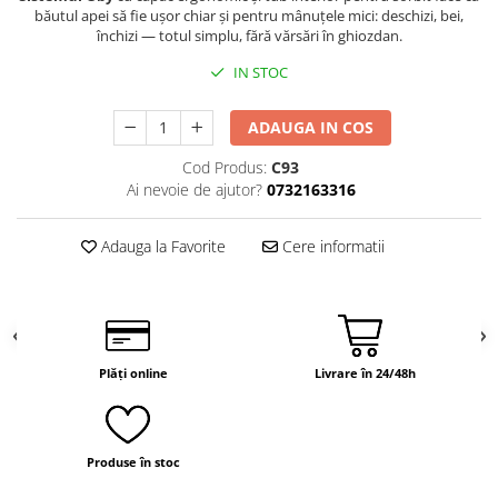
băutul apei să fie ușor chiar și pentru mânuțele mici: deschizi, bei,
Demachiere si Curatare Ten
închizi — totul simplu, fără vărsări în ghiozdan.
Manichiura si Pedichiura
IN STOC
Pensete
Produse igiena intima
ADAUGA IN COS
Cod Produs:
C93
Ai nevoie de ajutor?
0732163316
Adauga la Favorite
Cere informatii
Plăți online
Livrare în 24/48h
Produse în stoc