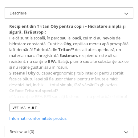
Descriere
Recipient din Tritan Oby pentru copii – Hidratare simplă și
sigură, fără stropi!
Fie că sunt la școală, în parc sau la joacă, cei mici au nevoie de
hidratare constantă. Cu sticla
Oby
, copiii au mereu apă proaspătă
la îndemână! Fabricată din
Tritan™
de calitate superioară, un
material marca înregistrată
Eastman
, recipientul este ultra-
rezistent, nu conține
BPA
, ftalați, plumb sau alte substanțe toxice
și nu reține gusturi sau mirosuri.
Sistemul Oby
cu capac ergonomic și tub interior pentru sorbit
face ca băutul apei să fie ușor chiar și pentru mânuțele mici:
deschizi, bei, închizi — totul simplu, fără vărsări în ghiozdan.
Ce face Tritanul special?
✅ Nu conține BPA, BPS sau alți bisfenoli — nu perturbă echilibrul
hormonal.
✅ Este rezistent la șocuri și căderi accidentale.
VEZI MAI MULT
✅ Nu păstrează gusturi sau mirosuri neplăcute.
Informatii conformitate produs
✅ Este durabil, reutilizabil și reciclabil.
✅ Se spală ușor chiar și la mașina de spălat vase.
Caracteristici principale Oby pentru copii:
Review-uri
(0)
💧
450 ml capacitate
– perfectă pentru copii