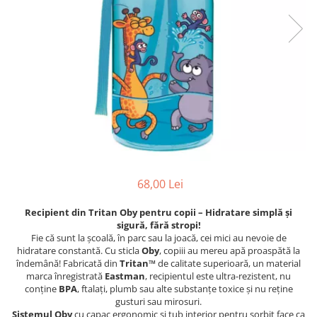
Gustări Bio pentru Copii
Biscuiti Bio pentru Copii
Oja pentru copii bio
Hidratare Adulti
Recipient tritan
Termosuri și recipiente
termoizolante
Alimentatie
Termosuri pentru alimente
68,00 Lei
Oja Barbie Snails
Accesorii par
Recipient din Tritan Oby pentru copii – Hidratare simplă și
sigură, fără stropi!
Creta colorata pentru par
Fie că sunt la școală, în parc sau la joacă, cei mici au nevoie de
Oja Barbie Snails
hidratare constantă. Cu sticla
Oby
, copiii au mereu apă proaspătă la
îndemână! Fabricată din
Tritan™
de calitate superioară, un material
Stickere unghii
marca înregistrată
Eastman
, recipientul este ultra-rezistent, nu
conține
BPA
, ftalați, plumb sau alte substanțe toxice și nu reține
Tatuaje fata copii
gusturi sau mirosuri.
Sistemul Oby
cu capac ergonomic și tub interior pentru sorbit face ca
Alimentatie adulti