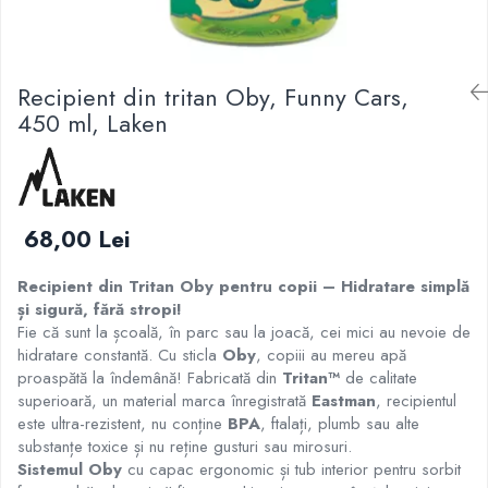
Recipient din tritan Oby, Funny Cars,
450 ml, Laken
68,00 Lei
Recipient din Tritan Oby pentru copii – Hidratare simplă
și sigură, fără stropi!
Fie că sunt la școală, în parc sau la joacă, cei mici au nevoie de
hidratare constantă. Cu sticla
Oby
, copiii au mereu apă
proaspătă la îndemână! Fabricată din
Tritan™
de calitate
superioară, un material marca înregistrată
Eastman
, recipientul
este ultra-rezistent, nu conține
BPA
, ftalați, plumb sau alte
substanțe toxice și nu reține gusturi sau mirosuri.
Sistemul Oby
cu capac ergonomic și tub interior pentru sorbit