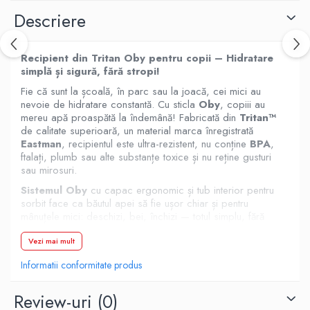
Descriere
Recipient din Tritan Oby pentru copii – Hidratare
simplă și sigură, fără stropi!
Fie că sunt la școală, în parc sau la joacă, cei mici au
nevoie de hidratare constantă. Cu sticla
Oby
, copiii au
mereu apă proaspătă la îndemână! Fabricată din
Tritan™
de calitate superioară, un material marca înregistrată
Eastman
, recipientul este ultra-rezistent, nu conține
BPA
,
ftalați, plumb sau alte substanțe toxice și nu reține gusturi
sau mirosuri.
Sistemul Oby
cu capac ergonomic și tub interior pentru
sorbit face ca băutul apei să fie ușor chiar și pentru
mânuțele mici: deschizi, bei, închizi — totul simplu, fără
vărsări în ghiozdan.
Vezi mai mult
Ce face Tritanul special?
✅ Nu conține BPA, BPS sau alți bisfenoli — nu perturbă
Informatii conformitate produs
echilibrul hormonal.
✅ Este rezistent la șocuri și căderi accidentale.
Review-uri
(0)
✅ Nu păstrează gusturi sau mirosuri neplăcute.