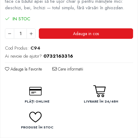
face ca băutul apei să fie ușor chiar și pentru mânuțele mici:
deschizi, bei, închizi — totul simplu, fără vărsări în ghiozdan.
IN STOC
Adauga in cos
Cod Produs:
C94
Ai nevoie de ajutor?
0732163316
Adauga la Favorite
Cere informatii
PLĂȚI ONLINE
LIVRARE ÎN 24/48H
PRODUSE ÎN STOC