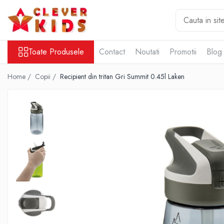
Toate Produsele
Toate Produsele
Contact
Noutati
Promotii
Blog
Copii
Alimentatie
Home /
Copii /
Recipient din tritan Gri Summit 0.45l Laken
Termosuri pentru alimente
Hidratare
Sticla Aluminiu
Recipient tritan
Termosuri și recipiente termoizolante
Jucarii
Mama și copilul
Ingrijire personala
Servetele umede
Servetele Umede Copii
Gustări Bio pentru Copii