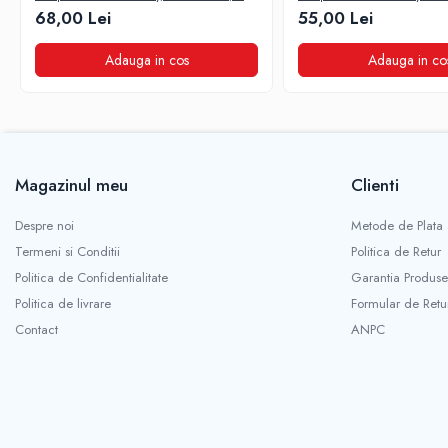
ml, Laken
68,00 Lei
55,00 Lei
Adauga in cos
Adauga in co
Magazinul meu
Clienti
Despre noi
Metode de Plata
Termeni si Conditii
Politica de Retur
Politica de Confidentialitate
Garantia Produse
Politica de livrare
Formular de Retu
Contact
ANPC