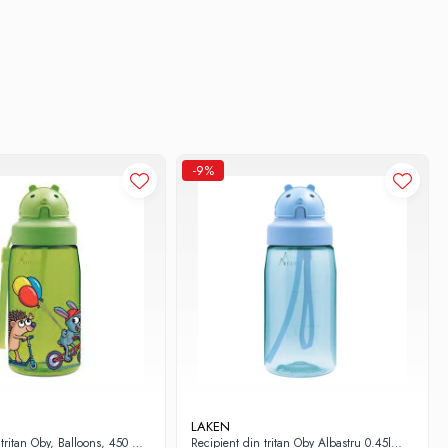
-9%
LAKEN
tritan Oby, Balloons, 450 ml,
Recipient din tritan Oby Albastru 0.45l