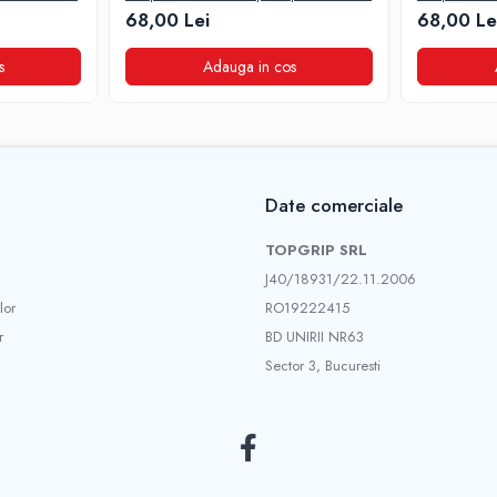
Laken
68,00 Lei
68,00 Le
s
Adauga in cos
Date comerciale
TOPGRIP SRL
J40/18931/22.11.2006
lor
RO19222415
r
BD UNIRII NR63
Sector 3, Bucuresti