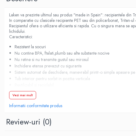
Demachiere si Curatare Ten
Manichiura si Pedichiura
Laken va prezinte ultimul sau produs "made in Spain": recipientele din 
Pensete
In comparatie cu clasicele recipiente PET sau din policarbonat, Tritan-ul 
Produse igiena intima
Recipientul ofera o utilizare eficienta si rapida. Cu o singura mana se ap
lichidului.
Caracteristici:
Rezistent la socuri
Nu contine BPA, ftalati,plumb sau alte substante nocive
Nu retine si nu transmite gustul sau mirosul
Inchidere etansa prevazut cu siguranta
Sistem automat de deschidere, manevrabil printr-o simpla apasare pe 
Tub interior pentru sorbit in pozitie verticala
Reutilizabil si reciclabil
Diametru 7.3 cm
Vezi mai mult
inaltime 17.7 cm
greutate 149 gr
Informatii conformitate produs
Fabricat in Spania
Review-uri
(0)
Nu este indicat folosirea bauturilor acidulate
Ce este Tritanul?
Eastman Tritan™ copolyester este un material plastic, marca brevetata a 