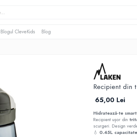
 Blogul CleveKids
Blog
Recipient din 
65,00 Lei
Hidratează-te smar
Recipient ușor din
tri
scurgeri. Design verde
💧
0.45L capacitat