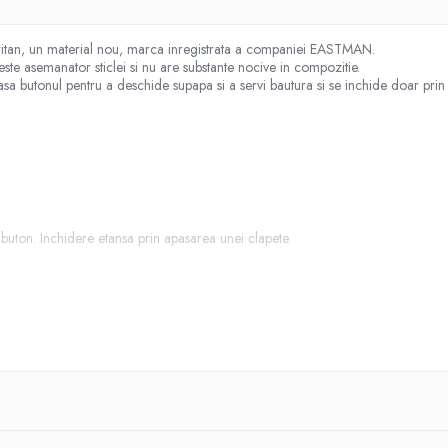
Tritan, un material nou, marca inregistrata a companiei EASTMAN.
este asemanator sticlei si nu are substante nocive in compozitie.
asa butonul pentru a deschide supapa si a servi bautura si se inchide doar prin s
buton. Inchidere etansa prin apasarea unei clapete
firmei Eastman, avand urmatoarele proprietati: