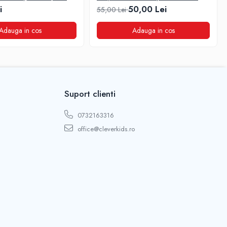
Laken
i
50,00 Lei
55,00 Lei
Adauga in cos
Adauga in cos
Suport clienti
0732163316
office@cleverkids.ro