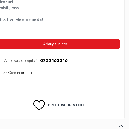
irosuri
zabil, eco
ia-l cu tine oriunde!
Adauga in cos
Ai nevoie de ajutor?
0732163316
Cere informatii
PRODUSE ÎN STOC