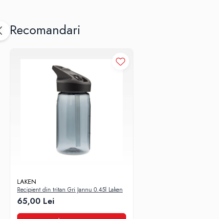
Nu contine BPA (bisphenol A) si nici alti bisphenoli ca de exemplu BP
Este un plastic rezistent la impact. Produsele din Tritan rezista caderi
Recomandari
Este un plastic dur. Produsele din Tritan au o durata de folosire indel
Este un material rezistent perfect adaptat pentru masina de spalat vase
Tritanul nu contine agenti estrogeni sau androgeni si nu perturba in 
Tritanul a fost testat si aprobat pentru uzul alimentar (produse ce vin in 
Health Canada
S. Food and Drug Administration
European Food Safety Authority and European Commission
China’s Ministry of Health
Japan Hygienic Olefin and Styrene Plastics Association
LAKEN
Recipient din tritan Gri Jannu 0.45l Laken
65,00 Lei