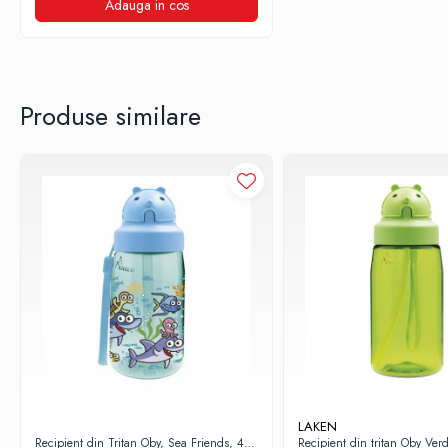
Adauga in cos
Produse similare
LAKEN
Recipient din Tritan Oby, Sea Friends, 450
Recipient din tritan Oby Ver