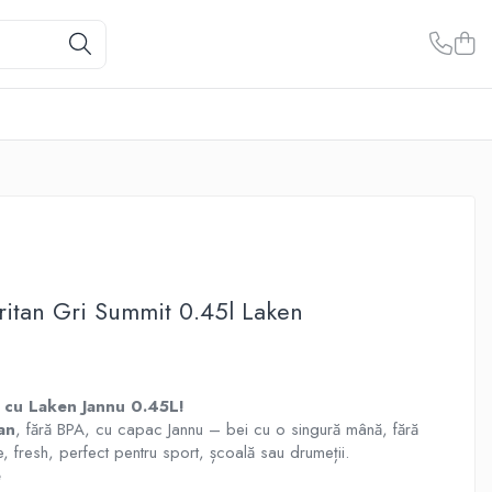
tritan Gri Summit 0.45l Laken
t cu Laken Jannu 0.45L!
tan
, fără BPA, cu capac Jannu – bei cu o singură mână, fără
, fresh, perfect pentru sport, școală sau drumeții.
e