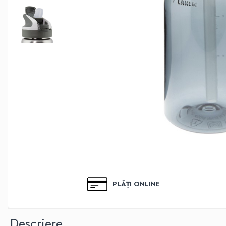
Biscuiti Bio pentru Copii
Oja pentru copii bio
Hidratare Adulti
Recipient tritan
Termosuri și recipiente
termoizolante
Alimentatie
Termosuri pentru alimente
Oja Barbie Snails
Accesorii par
Creta colorata pentru par
Oja Barbie Snails
Stickere unghii
PLĂȚI ONLINE
Tatuaje fata copii
Alimentatie adulti
Descriere