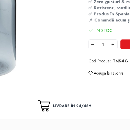
✅
Zero gusturi & m
✅
Rezistent, reutili
✅
Produs în Spania
📌
Comandă acum și 
IN STOC
Cod Produs:
TNS4G
Adauga la Favorite
LIVRARE ÎN 24/48H