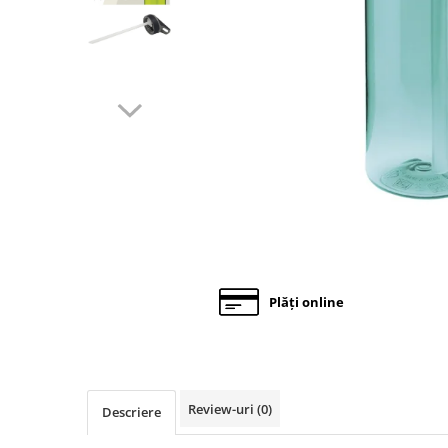
Gustări Bio pentru Copii
Biscuiti Bio pentru Copii
Oja pentru copii bio
Hidratare Adulti
Recipient tritan
Termosuri și recipiente
termoizolante
Alimentatie
Termosuri pentru alimente
Oja Barbie Snails
Accesorii par
Plăți online
Creta colorata pentru par
Oja Barbie Snails
Stickere unghii
Review-uri
(0)
Descriere
Tatuaje fata copii
Alimentatie adulti