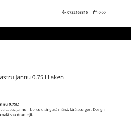
0732163316
0,00
bastru Jannu 0.75 l Laken
nnu 0.75L!
, cu capac Jannu – bei cu o singură mână, fără scurgeri. Design
școală sau drumeții.