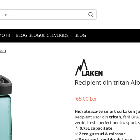
OTII
BLOG BLOGUL CLEVEKIDS
BLOG
aken
Recipient din tritan Al
65,00 Lei
Hidratează-te smart cu Laken Ja
Recipient ușor din
tritan
, fără BPA
verde, fresh, perfect pentru sport, 
💧
0.75L capacitate
✅
Zero gusturi & mirosuri
✅
Rezistent, reutilizabil, eco