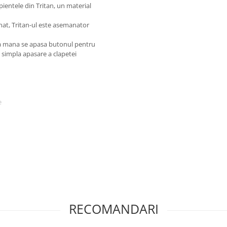
ientele din Tritan, un material
onat, Tritan-ul este asemanator
gura mana se apasa butonul pentru
n simpla apasare a clapetei
e
pla apasare pe buton. Inchidere
RECOMANDARI