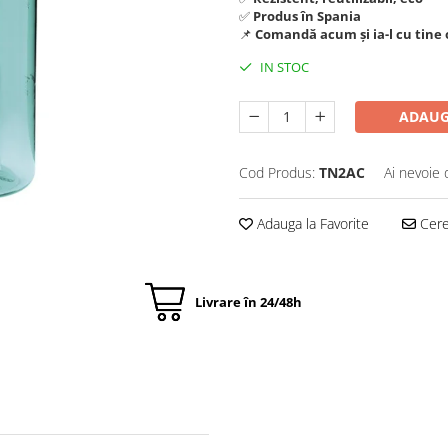
✅
Produs în Spania
📌
Comandă acum și ia-l cu tine 
IN STOC
ADAUG
Cod Produs:
TN2AC
Ai nevoie 
Adauga la Favorite
Cere 
Livrare în 24/48h