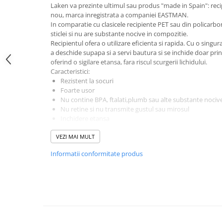
Laken va prezinte ultimul sau produs "made in Spain": recip
Demachiere si Curatare Ten
nou, marca inregistrata a companiei EASTMAN.
In comparatie cu clasicele recipiente PET sau din policarb
Manichiura si Pedichiura
sticlei si nu are substante nocive in compozitie.
Pensete
Recipientul ofera o utilizare eficienta si rapida. Cu o sin
Produse igiena intima
a deschide supapa si a servi bautura si se inchide doar pri
oferind o sigilare etansa, fara riscul scurgerii lichidului.
Caracteristici:
Rezistent la socuri
Foarte usor
Nu contine BPA, ftalati,plumb sau alte substante nociv
Nu retine si nu transmite gustul sau mirosul
Inchidere etansa
Sistem automat de deschidere, manevrabil printr-o sim
VEZI MAI MULT
etansa prin apasarea unei clapete
Tub interior pentru sorbit in pozitie verticala
Informatii conformitate produs
Reutilizabil si reciclabil
Diametru 7.3 cm
inaltime 26.6 cm
greutate 189 gr
Fabricat in Spania
Nu este indicat folosirea bauturilor acidulate
Ce este Tritanul?