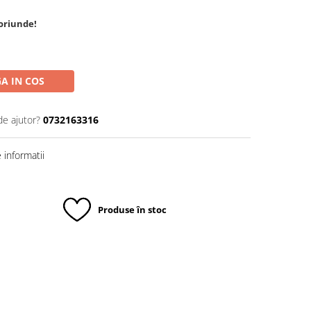
oriunde!
A IN COS
de ajutor?
0732163316
informatii
Produse în stoc