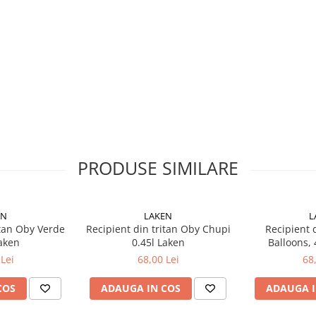
ca brevetata a firmei Eastman,
 de exemplu BPS
rezista caderilor accidentale si
 folosire indelungata
na de spalat vase
 perturba in nici un fel procesele
duse ce vin in contact cu
PRODUSE SIMILARE
ssion
EN
LAKEN
L
itan Oby Verde
Recipient din tritan Oby Chupi
Recipient 
Laken
0.45l Laken
Balloons, 
Lei
68,00 Lei
68
COS
ADAUGA IN COS
ADAUGA I