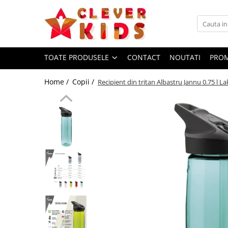
Toate Produsele
Copii
TOATE PRODUSELE
CONTACT
NOUTATI
PROM
Alimentatie
Home /
Copii /
Recipient din tritan Albastru Jannu 0.75 l L
Termosuri pentru alimente
Hidratare
Sticla Aluminiu
Recipient tritan
Termosuri și recipiente
termoizolante
Jucarii
Mama și copilul
Ingrijire personala
Servetele umede
Servetele Umede Copii