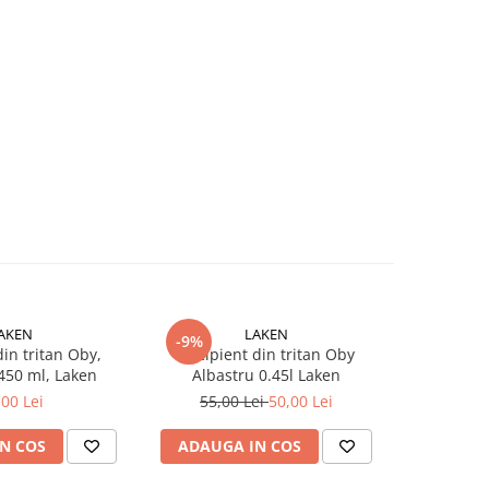
AKEN
LAKEN
-9%
din tritan Oby,
Recipient din tritan Oby
Recipient 
450 ml, Laken
Albastru 0.45l Laken
0
,00 Lei
55,00 Lei
50,00 Lei
N COS
ADAUGA IN COS
ADAUG