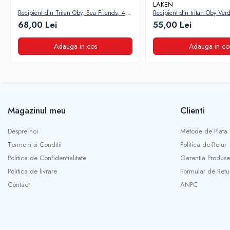
LAKEN
Recipient din Tritan Oby, Sea Friends, 450
Recipient din tritan Oby Ver
ml, Laken
68,00 Lei
55,00 Lei
Adauga in cos
Adauga in co
Magazinul meu
Clienti
Despre noi
Metode de Plata
Termeni si Conditii
Politica de Retur
Politica de Confidentialitate
Garantia Produse
Politica de livrare
Formular de Retu
Contact
ANPC