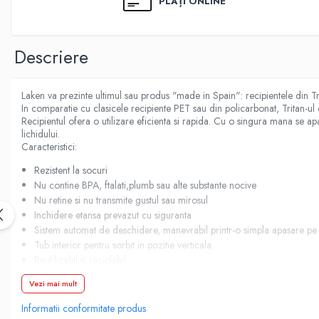
PLĂȚI ONLINE
Demachiere si Curatare Ten
Manichiura si Pedichiura
Pensete
Descriere
Produse igiena intima
Laken va prezinte ultimul sau produs "made in Spain": recipientele din 
In comparatie cu clasicele recipiente PET sau din policarbonat, Tritan-ul 
Recipientul ofera o utilizare eficienta si rapida. Cu o singura mana se ap
lichidului.
Caracteristici:
Rezistent la socuri
Nu contine BPA, ftalati,plumb sau alte substante nocive
Nu retine si nu transmite gustul sau mirosul
Inchidere etansa prevazut cu siguranta
Sistem automat de deschidere, manevrabil printr-o simpla apasare pe 
Tub interior pentru sorbit in pozitie verticala
Reutilizabil si reciclabil
Diametru 7.3 cm
Vezi mai mult
inaltime 17.7 cm
greutate 158 gr
Informatii conformitate produs