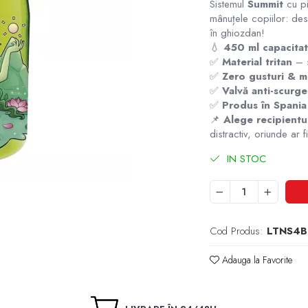
Sistemul
Summit
cu pi
mânuțele copiilor: desc
în ghiozdan!
💧
450 ml capacita
✅
Material tritan
– si
✅
Zero gusturi & m
✅
Valvă anti-scurge
✅
Produs în Spania
📌
Alege recipientu
distractiv, oriunde ar fi
IN STOC
Cod Produs:
LTNS4B
Adauga la Favorite