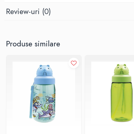
Fabricat in Spania
Review-uri
(0)
Nu este indicat folosirea bauturilor acidulate
Ce este Tritanul?
Eastman Tritan™ copolyester este un material plastic, marca brevetata a 
Nu contine BPA (bisphenol A) si nici alti bisphenoli ca de exemplu BP
Este un plastic rezistent la impact. Produsele din Tritan rezista caderi
Produse similare
Este un plastic dur. Produsele din Tritan au o durata de folosire indel
Este un material rezistent perfect adaptat pentru masina de spalat vase
Tritanul nu contine agenti estrogeni sau androgeni si nu perturba in 
Tritanul a fost testat si aprobat pentru uzul alimentar (produse ce vin in 
Health Canada
S. Food and Drug Administration
European Food Safety Authority and European Commission
China’s Ministry of Health
Japan Hygienic Olefin and Styrene Plastics Association