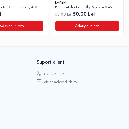
LAKEN
tritan Oby, Balloons, 450 ml,
Recipient din tritan Oby Albastru 0.45l
Laken
i
50,00 Lei
55,00 Lei
Adauga in cos
Adauga in cos
Suport clienti
0732163316
office@cleverkids.ro