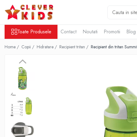
Toate Produsele
Toate Produsele
Contact
Noutati
Promotii
Blog
Copii
Alimentatie
Home /
Copii /
Hidratare /
Recipient tritan /
Recipient din tritan Summ
Termosuri pentru alimente
Hidratare
Sticla Aluminiu
Recipient tritan
Termosuri și recipiente termoizolante
Jucarii
Mama și copilul
Ingrijire personala
Servetele umede
Servetele Umede Copii
Gustări Bio pentru Copii