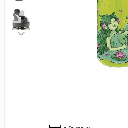
Biscuiti Bio pentru Copii
Oja pentru copii bio
Hidratare Adulti
Recipient tritan
Termosuri și recipiente
termoizolante
Alimentatie
Termosuri pentru alimente
Oja Barbie Snails
Accesorii par
Creta colorata pentru par
Oja Barbie Snails
Stickere unghii
Tatuaje fata copii
Alimentatie adulti