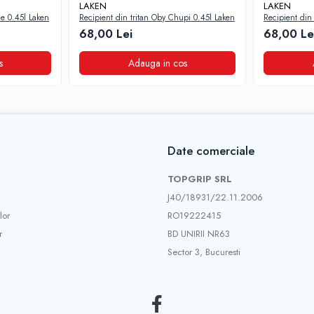
LAKEN
LAKEN
de 0.45l Laken
Recipient din tritan Oby Chupi 0.45l Laken
Recipient din 
Laken
68,00 Lei
68,00 Le
s
Adauga in cos
Date comerciale
TOPGRIP SRL
J40/18931/22.11.2006
lor
RO19222415
r
BD UNIRII NR63
Sector 3, Bucuresti