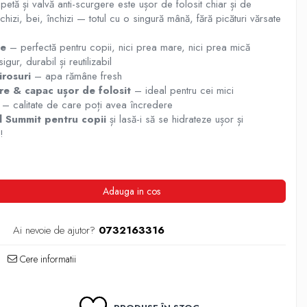
petă și valvă anti-scurgere este ușor de folosit chiar și de
hizi, bei, închizi — totul cu o singură mână, fără picături vărsate
te
– perfectă pentru copii, nici prea mare, nici prea mică
gur, durabil și reutilizabil
irosuri
– apa rămâne fresh
re & capac ușor de folosit
– ideal pentru cei mici
– calitate de care poți avea încredere
l Summit pentru copii
și lasă-i să se hidrateze ușor și
!
Adauga in cos
Ai nevoie de ajutor?
0732163316
Cere informatii