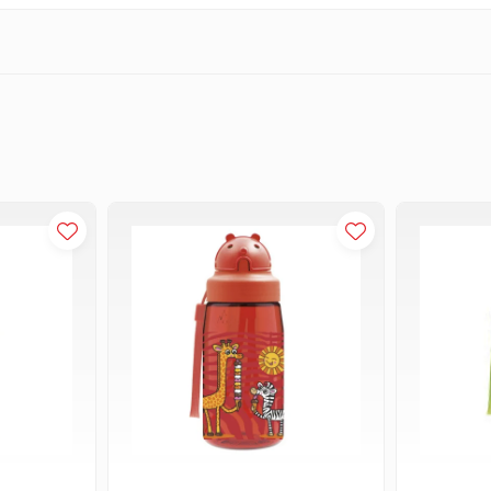
firmei Eastman, avand urmatoarele proprietati:
S
lor accidentale si nu produc cioburi precum sticla
ungata
nici un fel procesele estrogene (EA) sau androgene (ED)
contact cu alimente) de catre urmatoarele agentii nationale: