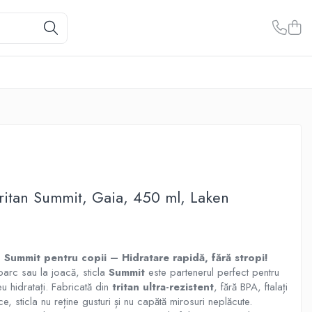
tritan Summit, Gaia, 450 ml, Laken
n Summit pentru copii – Hidratare rapidă, fără stropi!
parc sau la joacă, sticla
Summit
este partenerul perfect pentru
u hidratați. Fabricată din
tritan ultra-rezistent
, fără BPA, ftalați
ce, sticla nu reține gusturi și nu capătă mirosuri neplăcute.