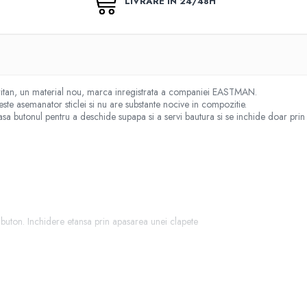
LIVRARE ÎN 24/48H
Tritan, un material nou, marca inregistrata a companiei EASTMAN.
este asemanator sticlei si nu are substante nocive in compozitie.
asa butonul pentru a deschide supapa si a servi bautura si se inchide doar prin s
buton. Inchidere etansa prin apasarea unei clapete