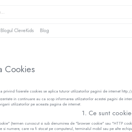
 Blogul CleveKids
Blog
ca Cookies
a privind fisierele cookies se aplica tuturor utilizatorilor paginii de internet http:/
ezentate in continuare au ca scop informarea utilizatorilor acestei pagini de intern
vigarii utilizatorilor pe aceasta pagina de internet.
1. Ce sunt cookie
ookie" (termen cunoscut si sub denumirea de "browser cookie" sau "HTTP cookie" 
ere si numere, care va fi stocat pe computerul, terminalul mobil sau pe alte echip