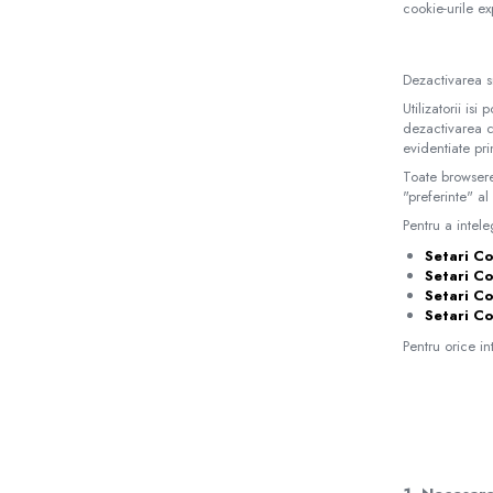
cookie-urile ex
Dezactivarea si
Utilizatorii i
dezactivarea c
evidentiate pr
Toate browsere
"preferinte" al
Pentru a intele
Setari C
Setari Co
Setari C
Setari Co
Pentru orice in