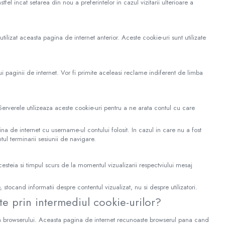
tfel incat setarea din nou a preferintelor in cazul vizitarii ulterioare a
tilizat aceasta pagina de internet anterior. Aceste cookie-uri sunt utilizate
lui paginii de internet. Vor fi primite aceleasi reclame indiferent de limba
erverele utilizeaza aceste cookie-uri pentru a ne arata contul cu care
 de internet cu username-ul contului folosit. In cazul in care nu a fost
ul terminarii sesiunii de navigare.
acesteia si timpul scurs de la momentul vizualizarii respectviului mesaj
, stocand informatii despre contentul vizualizat, nu si despre utilizatori.
ate prin intermediul cookie-urilor?
erea browserului. Aceasta pagina de internet recunoaste browserul pana cand