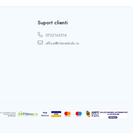
Suport clienti
0732163316
office@cleverkids.ro