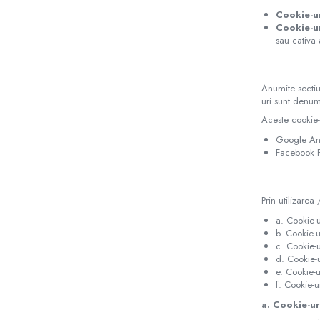
Demachiere si Curatare Ten
Cookie-u
Manichiura si Pedichiura
Cookie-ur
Pensete
sau cativa 
Produse igiena intima
Anumite sectiun
uri sunt denumi
Aceste cookie-u
Google Ana
Facebook P
Prin utilizarea
a. Cookie-u
b. Cookie-ur
c. Cookie-u
d. Cookie-u
e. Cookie-u
f. Cookie-ur
a. Cookie-u