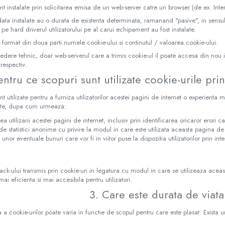
nt instalate prin solicitarea emisa de un web-server catre un browser (de ex. Inte
data instalate au o durata de existenta determinata, ramanand "pasive", in sensu
 pe hard driverul utilizatorului pe al carui echipament au fost instalate.
 format din doua parti:numele cookie-ului si continutul / valoarea cookie-ului.
edere tehnic, doar web-serverul care a trimis cookie-ul il poate accesa din nou i
respectiv.
entru ce scopuri sunt utilizate cookie-urile pri
nt utilizate pentru a furniza utilizatorilor acestei pagini de internet o experienta 
parte, dupa cum urmeaza:
a utilizarii acestei pagini de internet, inclusiv prin identificarea oricaror erori care
de statistici anonime cu privire la modul in care este utilizata aceasta pagina de i
 unor eventuale bunuri care vor fi in viitor puse la dispozitia utilizatorilor prin in
ck-ului transmis prin cookie-uri in legatura cu modul in care se utilizeaza ace
 mai eficienta si mai accesibila pentru utilizatori.
3. Care este durata de viata
a a cookie-urilor poate varia in functie de scopul pentru care este plasat. Exista