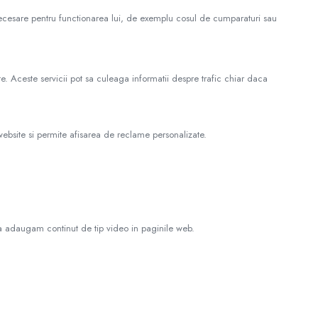
ict necesare pentru functionarea lui, de exemplu cosul de cumparaturi sau
te. Aceste servicii pot sa culeaga informatii despre trafic chiar daca
ebsite si permite afisarea de reclame personalizate.
sa adaugam continut de tip video in paginile web.