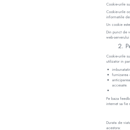
Cookie-urile su
Biscuiti Bio pentru Copii
Cookie-urile o
Oja pentru copii bio
informatiile de
Hidratare Adulti
Un cookie este
Recipient tritan
Din punct de v
web-serverului 
Termosuri și recipiente
2. P
termoizolante
Alimentatie
Cookie-urile su
utilizator in 
Termosuri pentru alimente
imbunatatire
Oja Barbie Snails
furnizarea 
Accesorii par
anticiparea
accesate.
Creta colorata pentru par
Oja Barbie Snails
Pe baza feedba
internet sa fie
Stickere unghii
Tatuaje fata copii
Durata de viat
Alimentatie adulti
acestora: