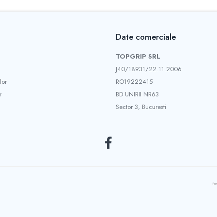
Date comerciale
TOPGRIP SRL
J40/18931/22.11.2006
lor
RO19222415
r
BD UNIRII NR63
Sector 3, Bucuresti