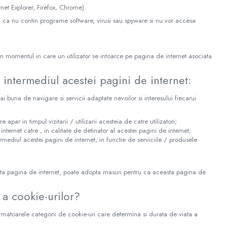
rnet Explorer, Firefox, Chrome).
l ca nu contin programe software, virusi sau spyware si nu vor accesa
n momentul in care un utilizator se intoarce pe pagina de internet asociata
n intermediul acestei pagini de internet:
mai buna de navigare si servicii adaptate nevoilor si interesului fiecarui
 apar in timpul vizitarii / utilizarii acesteia de catre utilizatori;
nternet catre , in calitate de detinator al acestei pagini de internet;
termediul acestei pagini de internet, in functie de serviciile / produsele
asta pagina de internet, poate adopta masuri pentru ca aceasta pagina de
 a cookie-urilor?
 urmatoarele categorii de cookie-uri care determina si durata de viata a