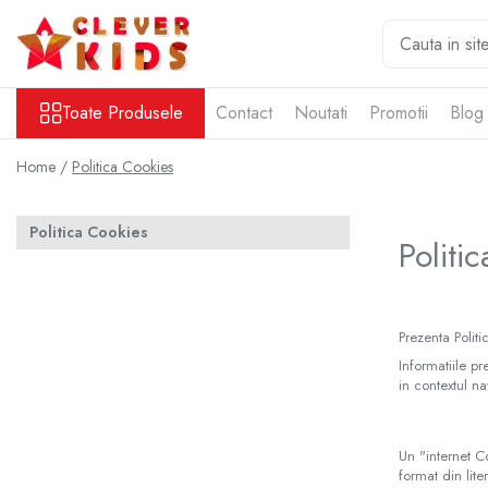
Toate Produsele
Toate Produsele
Contact
Noutati
Promotii
Blog
Copii
Alimentatie
Home /
Politica Cookies
Termosuri pentru alimente
Hidratare
Politica Cookies
Sticla Aluminiu
Politi
Recipient tritan
Termosuri și recipiente termoizolante
Jucarii
Prezenta Politic
Mama și copilul
Informatiile pr
in contextul na
Ingrijire personala
Servetele umede
Servetele Umede Copii
Un "internet C
format din lit
Gustări Bio pentru Copii