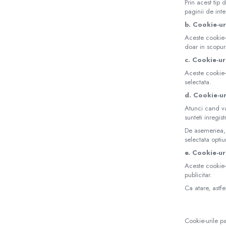
Prin acest tip 
paginii de int
b. Cookie-ur
Aceste cookie-u
doar in scopuri 
c. Cookie-u
Aceste cookie-u
selectata.
d. Cookie-ur
Atunci cand va
sunteti inregist
De asemenea, u
selectata opti
e. Cookie-ur
Aceste cookie-u
publicitar.
Ca atare, astfe
Cookie-urile p