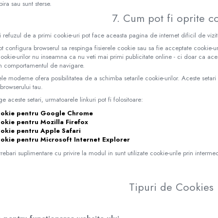
pira sau sunt sterse.
7. Cum pot fi oprite c
 refuzul de a primi cookie-uri pot face aceasta pagina de internet dificil de vizitat
si pot configura browserul sa respinga fisierele cookie sau sa fie acceptate cooki
ookie-urilor nu inseamna ca nu veti mai primi publicitate online - ci doar ca ace
in comportamentul de navigare.
le moderne ofera posibilitatea de a schimba setarile cookie-urilor. Aceste setari 
 browserului tau.
ge aceste setari, urmatoarele linkuri pot fi folositoare:
ookie pentru Google Chrome
okie pentru Mozilla Firefox
ookie pentru Apple Safari
okie pentru Microsoft Internet Explorer
trebari suplimentare cu privire la modul in sunt utilizate cookie-urile prin interm
Tipuri de Cookies 