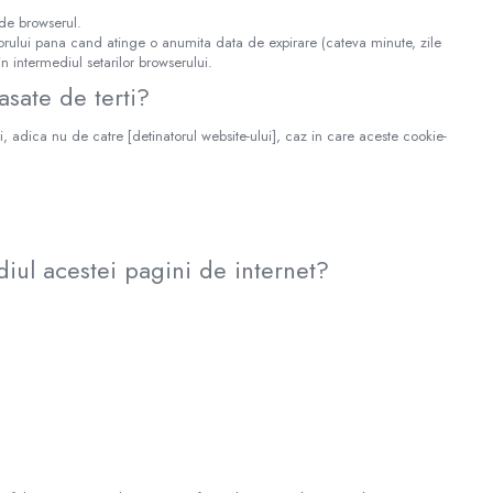
ide browserul.
torului pana cand atinge o anumita data de expirare (cateva minute, zile
n intermediul setarilor browserului.
asate de terti?
i, adica nu de catre [detinatorul website-ului], caz in care aceste cookie-
diul acestei pagini de internet?