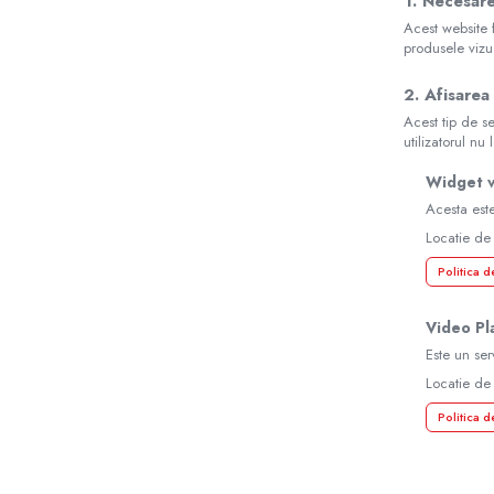
1. Necesare
Acest website f
produsele vizu
2. Afisarea
Acest tip de se
utilizatorul nu 
Widget 
Acesta este
Locatie de
Politica d
Video Pl
Este un ser
Locatie de
Politica d