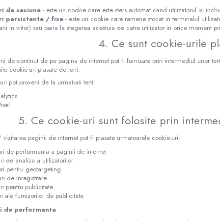
ri de sesiune
- este un cookie care este sters automat cand utilizatorul isi inch
i persistente / fixe
- este un cookie care ramane stocat in terminalul utiliza
ani in viitor) sau pana la stegerea acestuia de catre utilizator in orice moment pri
4. Ce sunt cookie-urile pl
i de continut de pe pagina de internet pot fi furnizate prin intermediul unor tert
te cookie-uri plasate de terti.
ri pot proveni de la urmatorii terti:
lytics
ixel
5. Ce cookie-uri sunt folosite prin interme
 / vizitarea paginii de internet pot fi plasate urmatoarele cookie-uri:
ri de performanta a paginii de internet
i de analiza a utilizatorilor
ri pentru geotargeting
ri de inregistrare
ri pentru publicitate
i ale furnizorilor de publicitate
ri de performanta