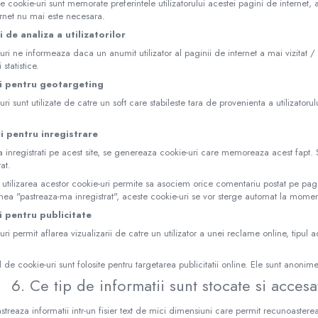
de cookie-uri sunt memorate preferintele utilizatorului acestei pagini de internet, as
ernet nu mai este necesara.
i de analiza a utilizatorilor
ri ne informeaza daca un anumit utilizator al paginii de internet a mai vizitat / u
statistice.
ri pentru geotargeting
ri sunt utilizate de catre un soft care stabileste tara de provenienta a utilizatoru
i pentru inregistrare
 inregistrati pe acest site, se genereaza cookie-uri care memoreaza acest fapt. S
rat.
tilizarea acestor cookie-uri permite sa asociem orice comentariu postat pe pagina
unea "pastreaza-ma inregistrat", aceste cookie-uri se vor sterge automat la moment
i pentru publicitate
ri permit aflarea vizualizarii de catre un utilizator a unei reclame online, tipul 
l de cookie-uri sunt folosite pentru targetarea publicitatii online. Ele sunt anonime
6. Ce tip de informatii sunt stocate si acces
astreaza informatii intr-un fisier text de mici dimensiuni care permit recunoast