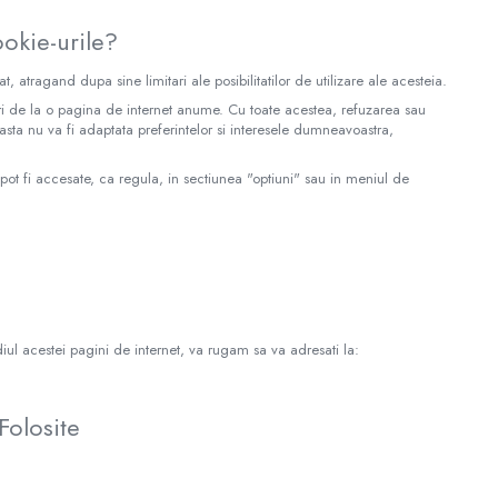
ookie-urile?
, atragand dupa sine limitari ale posibilitatilor de utilizare ale acesteia.
e-uri de la o pagina de internet anume. Cu toate acestea, refuzarea sau
asta nu va fi adaptata preferintelor si interesele dumneavoastra,
pot fi accesate, ca regula, in sectiunea "optiuni" sau in meniul de
ediul acestei pagini de internet, va rugam sa va adresati la:
Folosite