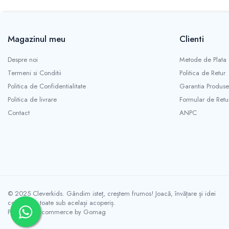
Magazinul meu
Clienti
Despre noi
Metode de Plata
Termeni si Conditii
Politica de Retur
Politica de Confidentialitate
Garantia Produse
Politica de livrare
Formular de Retu
Contact
ANPC
© 2025 Cleverkids. Gândim isteț, creștem frumos! Joacă, învățare și idei
colorate – toate sub același acoperiș.
Platforma E-commerce by Gomag