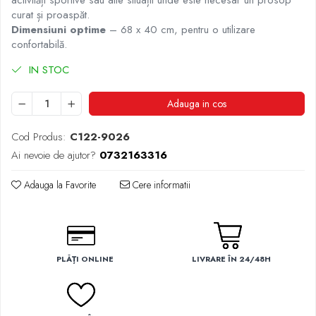
activități sportive sau alte situații unde este necesar un prosop
curat și proaspăt.
Dimensiuni optime
– 68 x 40 cm, pentru o utilizare
confortabilă.
IN STOC
Adauga in cos
Cod Produs:
C122-9026
Ai nevoie de ajutor?
0732163316
Adauga la Favorite
Cere informatii
PLĂȚI ONLINE
LIVRARE ÎN 24/48H