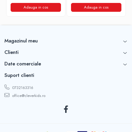
Adauga in cos
Adauga in cos
Magazinul meu
Clienti
Date comerciale
Suport clienti
0732163316
office@cleverkids.ro