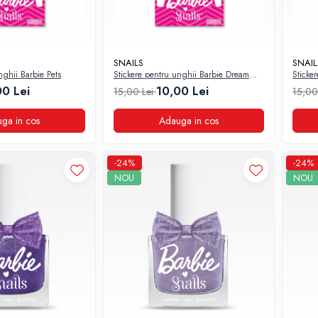
SNAILS
SNAIL
nghii Barbie Pets
Stickere pentru unghii Barbie Dream
Sticke
Team
Vibes
00 Lei
10,00 Lei
15,00 Lei
15,00
ga in cos
Adauga in cos
-24%
-24%
NOU
NOU