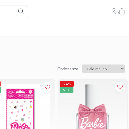
Ordoneaza:
-24%
NOU