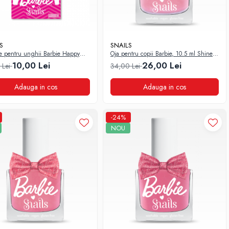
S
SNAILS
re pentru unghii Barbie Happy
Oja pentru copii Barbie, 10.5 ml Shine
Bright
10,00 Lei
26,00 Lei
 Lei
34,00 Lei
Adauga in cos
Adauga in cos
-24%
NOU