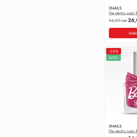
Demachiere si Curatare Ten
SNAILS
Manichiura si Pedichiura
Oja pentru copii 
Pensete
Big
26,
34,00 Lei
Produse igiena intima
Adau
-24%
NOU
SNAILS
Oja pentru copii 
Glow