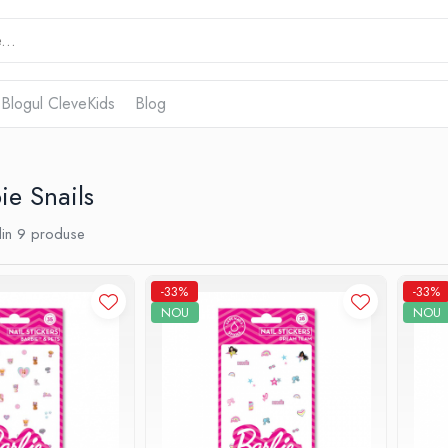
 Blogul CleveKids
Blog
ie Snails
in
9
produse
-33%
-33%
NOU
NOU