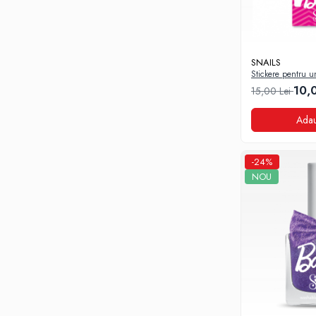
Biscuiti Bio pentru Copii
Oja pentru copii bio
Hidratare Adulti
SNAILS
Recipient tritan
Stickere pentru u
10,
15,00 Lei
Termosuri și recipiente
termoizolante
Adau
Alimentatie
Termosuri pentru alimente
-24%
Oja Barbie Snails
NOU
Accesorii par
Creta colorata pentru par
Oja Barbie Snails
Stickere unghii
Tatuaje fata copii
Alimentatie adulti