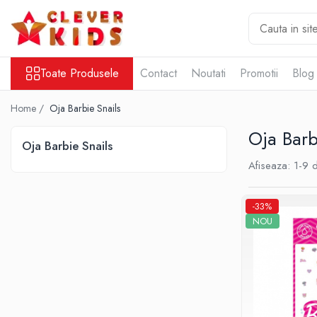
Toate Produsele
Toate Produsele
Contact
Noutati
Promotii
Blog
Copii
Alimentatie
Home /
Oja Barbie Snails
Termosuri pentru alimente
Oja Barb
Hidratare
Oja Barbie Snails
Sticla Aluminiu
Afiseaza:
1-
9
d
Recipient tritan
Termosuri și recipiente termoizolante
-33%
Jucarii
NOU
Mama și copilul
Ingrijire personala
Servetele umede
Servetele Umede Copii
Gustări Bio pentru Copii