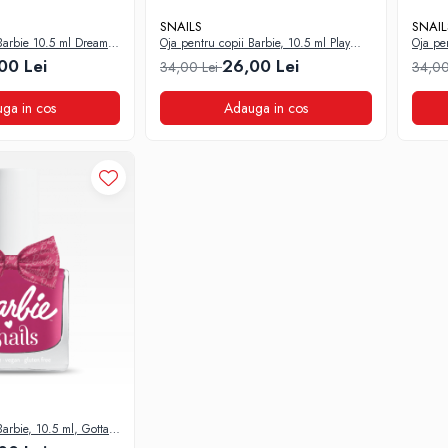
SNAILS
SNAIL
Barbie 10.5 ml Dream
Oja pentru copii Barbie, 10.5 ml Play
Oja pen
Day
World
00 Lei
26,00 Lei
34,00 Lei
34,00
ga in cos
Adauga in cos
Barbie, 10.5 ml, Gotta